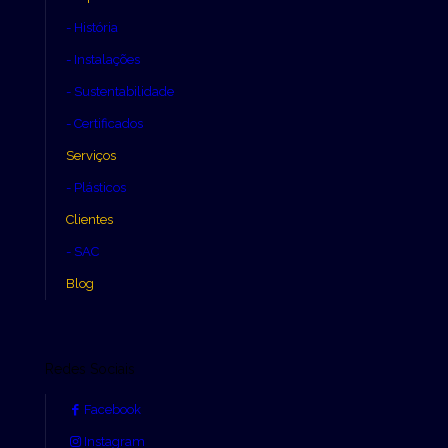
- História
- Instalações
- Sustentabilidade
- Certificados
Serviços
- Plásticos
Clientes
- SAC
Blog
Redes Sociais
Facebook
Instagram