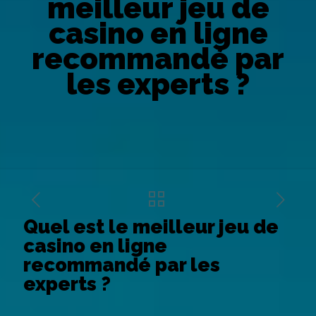
meilleur jeu de
casino en ligne
recommandé par
les experts ?
Quel est le meilleur jeu de
casino en ligne
recommandé par les
experts ?