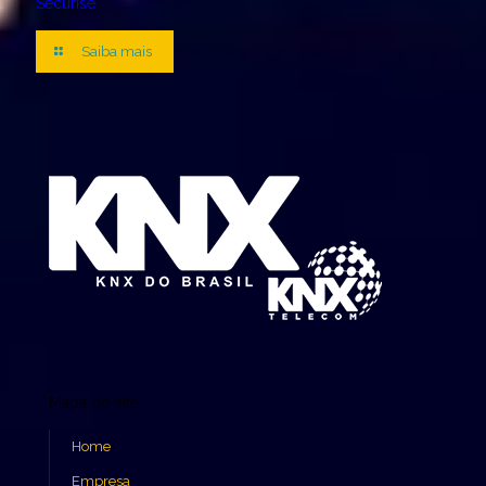
Sécurisé
Saiba mais
Mapa do site
Home
Empresa