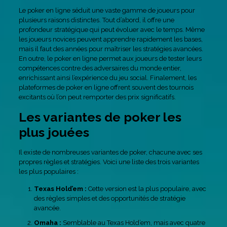
Le poker en ligne séduit une vaste gamme de joueurs pour
plusieurs raisons distinctes. Tout d’abord, il offre une
profondeur stratégique qui peut évoluer avec le temps. Même
les joueurs novices peuvent apprendre rapidement les bases,
mais il faut des années pour maîtriser les stratégies avancées.
En outre, le poker en ligne permet aux joueurs de tester leurs
compétences contre des adversaires du monde entier,
enrichissant ainsi l’expérience du jeu social. Finalement, les
plateformes de poker en ligne offrent souvent des tournois
excitants où l’on peut remporter des prix significatifs.
Les variantes de poker les
plus jouées
Il existe de nombreuses variantes de poker, chacune avec ses
propres règles et stratégies. Voici une liste des trois variantes
les plus populaires :
Texas Hold’em :
Cette version est la plus populaire, avec
des règles simples et des opportunités de stratégie
avancée.
Omaha :
Semblable au Texas Hold’em, mais avec quatre