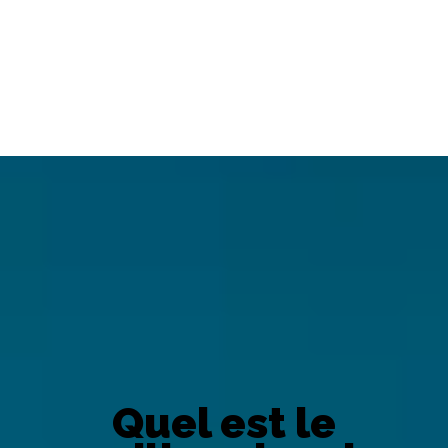
Quel est le