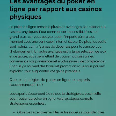
Les avantages du poker en
ligne par rapport aux casinos
physiques
Le poker en ligne présente plusieurs avantages par rapport aux
casinos physiques. Pour commencer, l’accessibilité est un
grand plus, car vous pouvez jouer n’importe où et à tout
moment avec une connexion Internet stable. De plus, les coûts
sont réduits, car il n’y a pas de dépenses pour le transport ou
l’hébergement. Un autre avantage est la large sélection de jeux
et de tables, vous permettant de trouver toujours un jeu
convenant à vos préférences et à votre niveau de compétence.
Enfin, il y a souvent des bonus et promotions que vous pouvez
exploiter pour augmenter vos gains potentiels.
Quelles stratégies de poker en ligne les experts
recommandent-ils ?
Les experts s’accordent à dire que la stratégie est essentielle
pour réussir au poker en ligne. Voici quelques conseils
stratégiques essentiels :
Observez attentivement les autres joueurs pour identifier