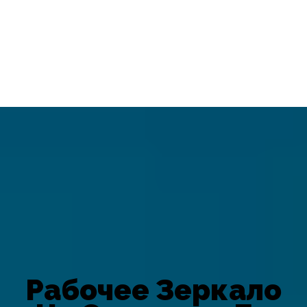
Рабочее Зеркало