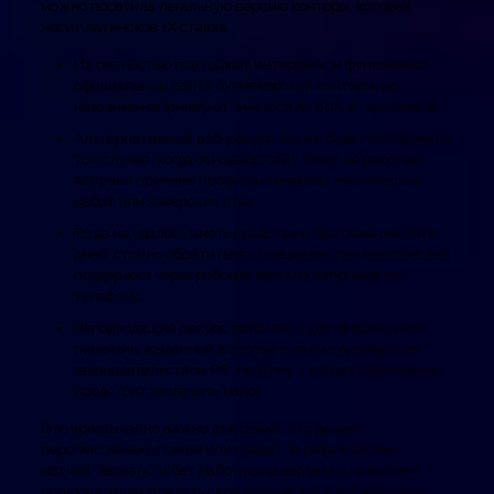
можно посетила легальную версию конторы, которая
носит латинское 1Х ставка.
Их полностью повторяют интерфейс и функционал
официальным сайта букмекерской конторы, но
название например отличаться до 80% от оригинала.
Альтернативный веб-ресурс также будет актуально и
том случае, когда основной сайт 1хбет не работает
вопреки причине профилактических технических
работ или хакерских атак.
Тогда не удалось иметь средства в протяжении пяти
дней, стоило обратиться к специалистам технической
поддержки через рабочее зеркало например по
телефону.
Неподходящий ресурс работает судя официальной
лицензии, выданной в соответствии киромарусом
законодательством РФ, поэтому с каждого выигрыша
предстоит заплатить налог.
Это чрезвычайно важно для самых, кто делает
перспективные ставки или следит за результатами
матчей. Зеркало 1хбет работаю на сегодня и позволяет
пользователям придать свои данные а продолжать игру