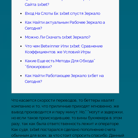
Сайта 1xbet?
Вход На Слоты Бк 1xbet спустя Зеркало
Как Найти актуальным Рабочее Зеркало а
Сегодня?
Можно Ли Скачать 1xbet Зеркало?
Что чем Betwinner Или 1xbet: Сравнение
Коэффициентов же Условий Игры
Какие Еще есть Методы Для Обхода”
“блокировки?
Как Найти Работающее Зеркало 1хбет на
Сегодня?
Что касается скорости переводов, то беттеры хвалят
компанию и то, что приличные приходят мгновенно, же
вывод производится и пару минут. Но,” “могут и задержки,
но если такое происходившее, то вины букмекера в этом
разу, так как была ответственность лежит и операторе.
Как судя, 1xbet постарался сделано пополнение счета
обычным для всех, за что стоит спросить спасибо. Данный