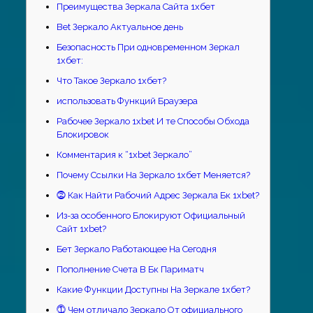
Преимущества Зеркала Сайта 1хбет
Bet Зеркало Актуальное день
Безопасность При одновременном Зеркал
1хбет:
Что Такое Зеркало 1хбет?
использовать Функций Браузера
Рабочее Зеркало 1xbet И те Способы Обхода
Блокировок
Комментария к “1xbet Зеркало”
Почему Ссылки На Зеркало 1хбет Меняется?
⓶ Как Найти Рабочий Адрес Зеркала Бк 1xbet?
Из-за особенного Блокируют Официальный
Сайт 1xbet?
Бет Зеркало Работающее На Сегодня
Пополнение Счета В Бк Париматч
Какие Функции Доступны На Зеркале 1хбет?
⓵ Чем отличало Зеркало От официального