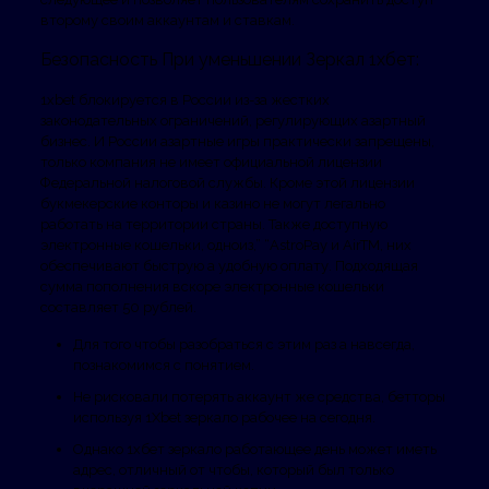
второму своим аккаунтам и ставкам.
Безопасность При уменьшении Зеркал 1хбет:
1xbet блокируется в России из-за жестких
законодательных ограничений, регулирующих азартный
бизнес. И России азартные игры практически запрещены,
только компания не имеет официальной лицензии
Федеральной налоговой службы. Кроме этой лицензии
букмекерские конторы и казино не могут легально
работать на территории страны. Также доступную
электронные кошельки, одноиз,” “AstroPay и AirTM, них
обеспечивают быструю а удобную оплату. Подходящая
сумма пополнения вскоре электронные кошельки
составляет 50 рублей.
Для того чтобы разобраться с этим раз а навсегда,
познакомимся с понятием.
Не рисковали потерять аккаунт же средства, бетторы
используя 1Xbet зеркало рабочее на сегодня.
Однако 1хбет зеркало работающее день может иметь
адрес, отличный от чтобы, который был только