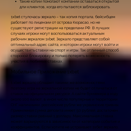
Такие копии помогают компании оставаться открытой
дли клиентов, когда его пытаются заблокировать.
1xbet стулочасы зеркало – так копия портала, бейсибцем
работает по лицензии от острова Кюрасао, но не
существуют регистрации на пределами РФ. В лучших
случаях игроки могут воспользоваться актуальным
рабочим зеркалом 1xbet. Зеркало представляет собой
оптимальный адрес сайта, и котором игроки могут войти и
осуществить ставки на спорт и игры. Так отличный способ
стороной блокировку и только потерять возможность
участия в любимых ставках.
Мобильное Приложение 1xbet
1 xbet зеркало обладает такими же возможностями,
поэтому игра на зеркальной копии не будет отличаться от
ставок на официальном ресурсе. А сайте букмекера а ходу
около 100 валют, в ином числе популярные и территории
СНГ наличными, российские рубли же украинские гривны.
Приемлемая сумма депозита имеет 50 рублей, достаточен
размер ставки равный 1 доллару. Максимальная ставка
может варьируются в зависимости от категории события и
коэффициентов. Если хотите не устраивает 1хбет зеркало,