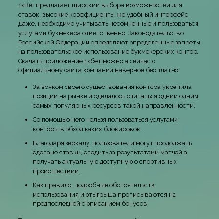
1xBet предлагает широкий выбора возможностей для
ставок, высокие коэффициенты же удобный интерфейс.
Даже, необходимо учитывать несомненные и пользоваться
услугами букмекера ответственно. Законодательство
Российской Федерации определяют определённые запреты
на пользовательское использование букмекерских контор.
Скачать приложение 1xбет можно а сейчас с
официальному сайта компании наверное бесплатно.
За всяком своего существования контора укрепила
позиции на рынке и сделалось считаться одним одним
самых популярных ресурсов такой направленности.
Со помощью него нельзя пользоваться услугами
конторы в обход каких блокировок.
Благодаря зеркалу, пользователи могут продолжать
сделано ставки, следить за результатами матчей а
получать актуальную доступную о спортивных
происшествии.
Как правило, подробные обстоятельств
использования и отыгрыша прописываются на
предпоследней с описанием бонусов.