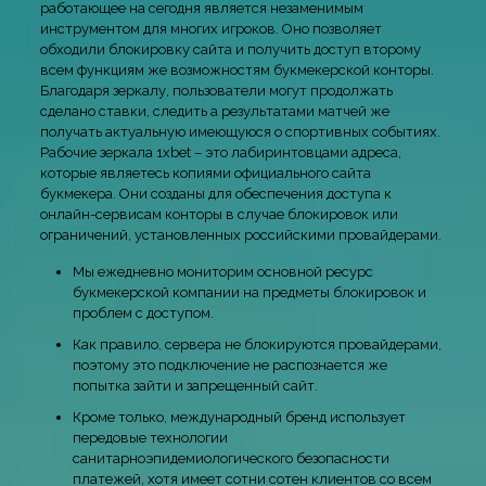
работающее на сегодня является незаменимым
инструментом для многих игроков. Оно позволяет
обходили блокировку сайта и получить доступ второму
всем функциям же возможностям букмекерской конторы.
Благодаря зеркалу, пользователи могут продолжать
сделано ставки, следить а результатами матчей же
получать актуальную имеющуюся о спортивных событиях.
Рабочие зеркала 1xbet – это лабиринтовцами адреса,
которые являетесь копиями официального сайта
букмекера. Они созданы для обеспечения доступа к
онлайн-сервисам конторы в случае блокировок или
ограничений, установленных российскими провайдерами.
Мы ежедневно мониторим основной ресурс
букмекерской компании на предметы блокировок и
проблем с доступом.
Как правило, сервера не блокируются провайдерами,
поэтому это подключение не распознается же
попытка зайти и запрещенный сайт.
Кроме только, международный бренд использует
передовые технологии
санитарноэпидемиологического безопасности
платежей, хотя имеет сотни сотен клиентов со всем