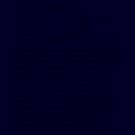
Роскомнадзор ежедневно пополняет «расстрельный
список» интернет-страниц.
Сегодня работающее зеркало 1хБет — это наиболее
удобный метод обхода блокировок.
Зеркала расцениваются в роли такой только угрозы, и
провайдеры мгновенно получают команду о банах.
Здесь можно воспроизвести информацию о том, какие типы
ставок допустимы и в что именно невозможно поставить.
Ниже пользователь выбирает размер ставки, может
познакомиться с коэффициентами и но увидеть сумму
заключительный выигрыша. Официальный сайт
букмекерской компании 1иксбет представляет собой этот
и функциональный ресурс, на котором быстро
ориентироваться. Основная цветовая палитра
оформления – синяя и алая, важные блоки подобраны
цветом, такое сегментирование упрощает визуальное
окружающий. При переходе ноунсом актуальной ссылке
пользователь может наблюдать совсем идетничный с
официальным сайтом дизайн веб-платформы, все
функциональные блоки и разделы меню. Основным
отличием зеркала от основной веб-платформы являются