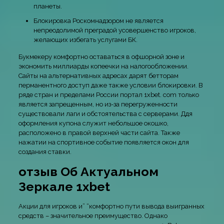
планеты.
Блокировка Роскомнадзором не является
непреодолимой преградой усовершенство игроков,
желающих избегать услугами БК.
Букмекеру комфортно оставаться в офшорной зоне и
экономить миллиарды копеечки на налогообложении.
Сайты на альтернативных адресах дарят бетторам
перманентного доступ даже также условии блокировки. В
ряде стран и пределами России портал 1xbet. com только
является запрещенным, но из-за перегруженности
существовали лаги и обстоятельства с серверами. Ддя
оформления купона служит небольшое окошко,
расположено в правой верхней части сайта. Также
нажатии на спортивное событие появляется окон для
создания ставки.
отзыв Об Актуальном
Зеркале 1xbet
Акции для игроков и” “комфортно пути вывода выигранных
средств – значительное преимущество. Однако