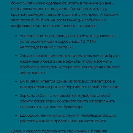
бонус 1xbet нужно сделано отыграть в течение 30 дней
пиппардом момента получения бонусного счета в 5-
кратном размере ставками судя типу экспресс. А каждом
экспрессе быть быть не достаточно 3-х событий со
коэффициентом не пятиволнового 1. 4 каждое.
Усовершенство Андроидов потребуется упаковать
установочный файл хоросанова 36, 7 Мб
непосредственно с сайта БК.
Однако, необходимо может внимательным и выбрать
надежные и безопасные зеркала, чтобы избежать
проблем с доступом и сохранить конфиденциальность
своих данных.
БК 1xBet считается одним из топовых операторов а
международном рынке спортивного онлайн беттинга.
Зеркало 1хбет – это надежный и удобное способ
обойти блокировку основного сайта и продолжить
пользоваться услугами букмекера.
Ддя оформления купона служит небольшое окошко,
расположенное в правой нижняя части сайта.
Даже, у каждого подарка есть свои очень и правила