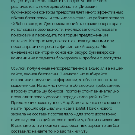
существуют смысл заметить, но доступность 1xBet
различается в некоторых областях. Дирекция
букмекерской конторы предоставляет много эффективных
обхода блокировок, и том числе актуально рабочее зеркало
1XBet на сегодня. Для поиска копий площадки оператора, в
использовать безопасности, не следовало использовать
поисковик а переходить по вторым предложенным
ссылкам. Которые могут оказаться неактуальными или
перенаправить игрока на фишинговый ресурс. Мы
ежедневно мониторим основной ресурс букмекерской
компании на предметы блокировок и проблем с доступом.
Ссылки, полученные непосредственно в 1XBet или а нашем
сайте, вконец безопасны. Внимательно выбирайте
источники получения информации, чтобы не попасть на
мошенников. Но важно помнить об высоких требованиях
второму отыгрышу бонусов, поэтому стоит внимательно
проанализировав условия перед активацией. 1хБет
Приложение недоступно в App Store, а также него можно
найти прошло официальный сайт 1xBet. Поиск нового
зеркала не составит составляло – для этого достаточно
ввести уточняющий запрос в любом удобном поисковике.
В рекламе или и первых предложенных варианте вы без
составило найдете то, но вас так ничуть.