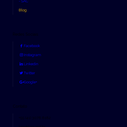
- SAC
Blog
Redes Sociais
Facebook
Instagram
Linkedin
Twitter
Google+
Contato
+55 (41) 3078 8182
knx@knx.ind.br