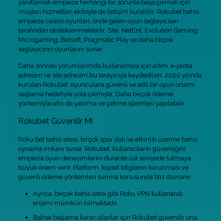
yanıtlamak empieza herhangi bir sorunla başa çıkmak için
müşteri hizmetleri ekibiyle de iletişim kurabilir. Rokubet bahis
empieza casino oyunları, önde gelen oyun sağlayıcıları
tarafından desteklenmektedir. Site, NetEnt, Evolution Gaming,
Microgaming, Betsoft, Pragmatic Play ve daha birçok
sağlayıcının oyunlarını sunar.
Daha sonraki yorumlarımda kullanılması için adım, e-posta
adresim ve site adresim bu tarayıcıya kaydedilsin. 2020 yılında
kurulan Rokubet, oyunculara güvenli ve adil bir oyun ortamı
sağlama hedefiyle yola çıkmıştır. Daha birçok ödeme
yöntemiyle afin de yatırma ve çekme işlemleri yapılabilir.
Rokubet Güvenilir Mi
Roku bet bahis sitesi, birçok spor dalı ve etkinlik üzerine bahis
oynama imkanı sunar. Rokubet, kullanıcıların güvenliğini
empieza oyun deneyimlerini durante üst seviyede tutmaya
büyük önem verir. Platform, kişisel bilgilerin korunması ve
güvenli ödeme yöntemleri sunma konusunda titiz davranır.
Ayrıca, birçok bahis sitesi gibi Roku VPN kullanarak
erişimi mümkün kılmaktadır.
Bahse başlama kararı alanlar için Rokubet güvenilir una