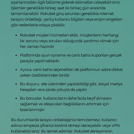
ayarlarınızdan ilgili bölüme giderek talimatları izleyebilirsiniz.
İşlemler genellikle birkaç saat ile birkaç gün arasında
tamamlanabilir. Rokubet giriş sorunları genellikle internet
tarayıcı önbelleği, yanlış kullanıcı bilgileri veya erişim engelleri
gibi nedenlerle ortaya çıkabilir.
Rokubet müşteri hizmetleri ekibi, müşterilerin herhangi
bir sorunu veya soruları olduğunda yardımcı olmak için
her zaman hazırdır.
Platformda oyun oynama ve canlı bahis kuponları gerçek
parayla yapılmaktadır.
Ayrıca, canlı bahis seçenekleri de platformun sobre dikkat
çeken özelliklerinden biridir.
Bu duyuru, site üzerinden yapılabildiği gibi, sosyal medya
hesapları ve e-posta yoluyla da yapılır.
Bu bonuslar, kullanıcıların daha fazla keyif almasını
sağlamak ve siteye olan bağlılıklarını artırmak için
tasarlanmıştır.
Bu durumlarda tarayıcı önbelleğinizi temizlemeyi, kullanıcı
adınızı empieza şifrenizi kontrol etmeyi deneyebilir veya VPN
kullanabilirsiniz. Bu temel adımlar, Rokubet deneyiminin