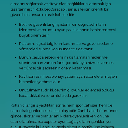
almasını sağlamak ve siteye olan bağlılıklarını artırmak için
tasarlanmıştır. Rokubet Curacao lisansı, site için önemli bir
güvenilirlik unsuru olarak kabul edilir.
Etkili ve güvenli bir giriş işlemi için doğru adımların
izlenmesi ve sorumlu oyun politikalarının benimsenmesi
büyük önem taşır.
Platform, kişisel bilgilerin korunması ve güvenli ödeme
yöntemleri sunma konusunda titiz davranır.
Bunun başlıca sebebi, erişim kısıtlamaları nedeniyle
sitenin zaman zaman farklı joe adlarıyla hizmet vermesi
ve güncel giriş adresinin önem kazanması.
Kayıt sonrasın hesap onayı yapamayan abonelere müşteri
hizmetleri yardımcı olur.
Unutulmamalıdır ki, çevrimiçi oyunlar eğlenceli olduğu
kadar dikkat ve sorumluluk da gerektirir.
Kullanıcılar giriş yaptıktan sonra, hem spor bahisleri hem de
casino kategorilerine tek tıkla ulaşabilir. Canlı bahis bölümünde
güncel skorlar ve oranlar anlık olarak yenilenirken, on line
casino tarafında ise popüler oyun sağlayıcıların içerikleri yer
alır. Bu sayede kullanıcılar, geniş bir oyun portföyüne kolayca