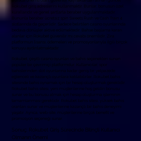
Burada önemli olan, güvenilir kaynaklardan alınan güncel
Rokubet giriş adreslerini kullanmaktır. Bunlar, bonusun özel
kurallarıdır ve genel şartlarla beraber uygulanmaktadır.
Bununla beraber ücretsiz spin Sweets Rush ve Cash Train 4
slotlarında da geçerlidir. Sadece belirtilen casino oyunlarında
bedava dönüşler aktive edilmektedir. Bahse başlama kararı
alanlar için Rokubet güvenilir mi cevabı önemlidir. Zira
platformun lisansı, ödemeleri ve promosyonlarıyla ilgili birçok
konuyu aydınlatmaktadır.
Rokubet, çeşitli casino oyunları ve bahis seçenekleri sunan
popüler bir çevrimiçi platformdur. Kullanıcılar, spor
bahislerinden slot oyunlarına kadar geniş bir yelpazede
eğlenceli ve kazançlı oyunlara katılabilirler. Rokubet bahis
sitesinde bahis oynamak için bir hesap oluşturmak gereklidir.
Rokubet bahis sitesi, yeni müşterilerine hoş geldin bonusu
sunar ve bu bonusu almak için hesap oluşturma işleminin
tamamlanması gereklidir. Rokubet bahis sitesi, yüksek bahis
oranları sunar ve müşterilerine kazançlı bir bahis deneyimi
yaşatır. Ayrıca, web-site, müşterilerine birçok benefit ve
promosyon seçeneği sunar.
Sonuç: Rokubet Giriş Sürecinde Bilinçli Kullanıcı
Olmanın Önemi