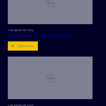
1 de agosto de 2025
Spela O Kamma Hem Omfattande Vinster
Saiba mais
1 de agosto de 2025