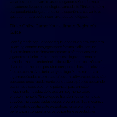
variantes que renovam o lust dos jogadores. Com formatos
inovadores elizabeth tecnologia avançada, to Plinko mantém
sua popularidade, garantindo uma experiência cativante os
quais continua a evoluir com avanços tecnológicos.
Plinko Online Game: Your Ultimate Beginner’s
Guide
Face à grande popularidade e qualidade que a new empresa
BGaming contém nos jogos sobre fortuna e albur online,
diversos internet casinos começaram a oferecer aos seus
jogadores o Plinko. Rapidamente, este jogo apresenta se
tornado uma das preferências dos utilizadores, pois não só é
divertido, como pode possuir recompensas bastante elevadas
face ao scontro. A história carry out jogo Plinko remonta a
algumas décadas e tem suas raízes em softwares de televisão
buscados, onde rapidamente conquistou o público possuindo
sua simplicidade electronic potencial para emoção.
Inicialmente introduzido lo que um segmento sobre
entretenimento, o Plinko logo se transformou em uma das
atrações mais aguardadas desses programas. Sua mecânica
envolvente, que alia sorte e estratégia, criou o ambiente
perfeito para conquistar os participantes e espectadores.