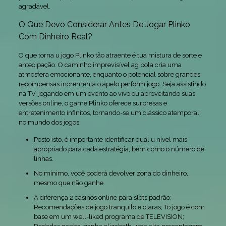
agradável.
O Que Devo Considerar Antes De Jogar Plinko
Com Dinheiro Real?
O que torna u jogo Plinko tão atraente é tua mistura de sorte e
antecipação. O caminho imprevisível ag bola cria uma
atmosfera emocionante, enquanto o potencial sobre grandes
recompensas incrementa o apelo perform jogo. Seja assistindo
na TV, jogando em um evento ao vivo ou aproveitando suas
versões online, o game Plinko oferece surpresas e
entretenimento infinitos, tornando-se um clássico atemporal
no mundo dos jogos.
Posto isto, é importante identificar qual u nível mais
apropriado para cada estratégia, bem como o número de
linhas.
No mínimo, você poderá devolver zona do dinheiro,
mesmo que não ganhe.
A diferença 2 casinos online para slots padrão;
Recomendações de jogo tranquilo e claras; To jogo é com
base em um well-liked programa de TELEVISION;