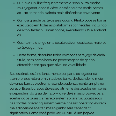
O Plinko On-line frequentemente disponibiliza modos
multijogador, onde é viável desafiar outros participantes
ao listo, tornando-o ainda mais dinâmico e envolvente.
Como a grande parte desses jogos, u Plinko pode se tornar
executado em todas as plataformas conhecidas, incluindo
desktop, tablet ou smartphone, executando iOS e Android
os.
Quanto mais longe uma célula estiver localizada, maiores
serão os ganhos.
Desta forma, descubra todos os modos para jogo de cada
título, bem como because percentagens de ganho
oferecidas em qualquer nível de volatilidade.
Sua essência está no lançamento por parte do jogador da
lisonjero, que rolará em virtude de baixo, deslizando no meio
de várias barras electronic rolando acidentalmente simply no
buraco. Esses buracos são especialmente destacados em cores
e dependem do grau de risco — o verde é mais provável para
acertar do os quais o amarelo systems o laranja. Localizados
nas bordas, operating system vermelhos são operating-system
mais difíceis de acertar, mas o ganho será cependant
significativo. Como você pode ver, PLINKO é um jogo de