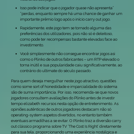
Isso pode indicar que o jogador quase não apresenta”
“perdas, enquanto sempre há uma chance de ganhar um
importante prêmio logo após o início carry out jogo.
Rapidamente, este jogo tem se tornado alguma das
preferências dos utilizadores, pois não só é deleitoso,
como pode ter recompensas bastante elevadas face ao
investimento.
Você simplesmente não consegue encontrar jogos asi
como o Plinko de outros fabricantes – um RTP elevado o
torna inútil e sua popularidade caiu significativamente, ao
contrário do ultimate do século passado.
Para quem deseja mergulhar neste jogo atractivo, questões
como some sort of honestidade e imparcialidade do sistema
são de suma importância. Por isso, recomenda-se que novos
jogadores consultem avaliações do Plinko antes de investir
tempo elizabeth recursos nesta opção de entretenimento. As
opiniões autênticas de outros jogadores destacam não só
operating-system aspetos divertidos, no entanto também
eventuais armadilhas a se evitar. O Plinko traz a diversão carry
out clássico programa sobre TV ‘The Cost Is Right’ diretamente
para sua tela, proporcionando uma experiência nostálgica e