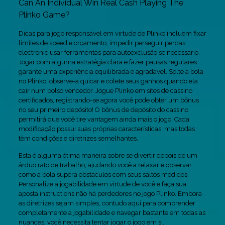
Can An Individual Win Real Cash Playing The
Plinko Game?
Dicas para jogo responsável em virtude de Plinko incluem fixar
limites de speed e orçamento, impedir perseguir perdas
electronic usar ferramentas para autoexclusão se necessário.
Jogar com alguma estratégia clara e fazer pausas regulares
garante uma experiência equilibrada e agradável. Solte a bola
no Plinko, observe-a quicar e colete seus ganhos quando ela
cair num bolso vencedor. Jogue Plinko em sites de cassino
certificados, registrando-se agora você pode obter um bônus
no seu primeiro depósito! O bônus de depósito do cassino
permitirá que você tire vantagem ainda mais o jogo. Cada
modificação possui suas próprias características, mas todas
têm condições e diretrizes semelhantes.
Esta é alguma ótima maneira sobre se divertir depois de um
árduo rato de trabalho, ajudando você a relaxar e observar
como a bola supera obstáculos com seus saltos medidos.
Personalize a jogabilidade em virtude de você e faça sua
aposta instructions não há perdedores no jogo Plinko. Embora
as diretrizes sejam simples, contudo aqui para comprender
completamente a jogabilidade e navegar bastante em todas as
nuances, você necessita tentar jogar o jogo em si.