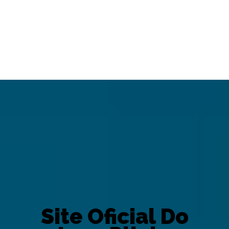
Site Oficial Do