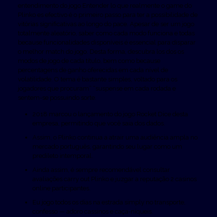
entendimento do jogo Entender lo que realmente o game do
Plinko es efectivo é o primeiro passo para ter a possibilidade de
vitórias significativas ao longo do pace. Apesar de ser um jogo
totalmente aleatório, saber como cada modo funciona e todas
because funcionalidades disponíveis é essencial para disparar
o melhor match do jogo. Desta forma, descubra los dos os
modos de jogo de cada título, bem como because
percentagens de ganho oferecidas em cada nível de
volatilidade. O tema é bastante simples, voltado para os
jogadores que procuram” “suspense em cada rodada e
sentem-se possuindo sorte.
2018 marcou o lançamento do jogo Rocket Dice desta
empresa, permitindo que você saia dos dados.
Assim, o Plinko continua a atrair uma audiência ampla no
mercado português, garantindo seu lugar como um
predileto intemporal.
Ainda assim, é sempre recomendável consultar
avaliações carry out Plinko e juzgar a reputação 2 casinos
online participantes.
Eu jogo todos os dias na estrada simply no transporte,
confesso — adoro cassinos e caça-níqueis.