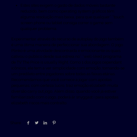
Estes sites exigem o gasto de dados móveis bastante
reduzido, bem como operating system gráficos têm
alguma resolução mais baixa, para que qualquer” “touch
screen phone ou tablet consiga correr o game sem
qualquer problema.
Experimentar através do recurso de autoplay do jogo também
é uma ótima maneira de perfeccionar sua abordagem. O jogo
Plinko é uma atividade descontraída e emocionante os quais
cativou o público desde sua estreia no” “well-liked programa
de TV The Price is usually Right. Como 1 dos jogos cependant
icônicos, ele tem a ver simplicidade com emoção, tornando-se
um predileto entre jogadores sobre todas as faixas etárias.
Recomendamos que você comece a jogar com apostas
pequenas, com certeza lucro, traz emoção elizabeth muita
diversão carry out jogo. Além disso, quando você já estiver
familiarizado com o jogo, poderá är snyggast i para apostas
elizabeth riscos mais contralto.
Share