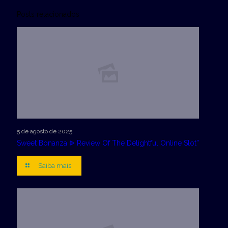
Posts relacionados
5 de agosto de 2025
Sweet Bonanza ᐉ Review Of The Delightful Online Slot”
Saiba mais