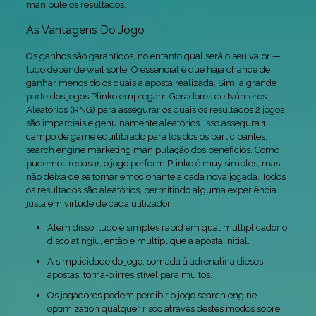
manipule os resultados.
As Vantagens Do Jogo
Os ganhos são garantidos, no entanto qual será o seu valor —
tudo depende weil sorte. O essencial é que haja chance de
ganhar menos do os quais a aposta realizada. Sim, a grande
parte dos jogos Plinko empregam Geradores de Números
Aleatórios (RNG) para assegurar os quais os resultados 2 jogos
são imparciais e genuinamente aleatórios. Isso assegura 1
campo de game equilibrado para los dos os participantes,
search engine marketing manipulação dos beneficios. Como
pudemos repasar, o jogo perform Plinko é muy simples, mas
não deixa de se tornar emocionante a cada nova jogada. Todos
os resultados são aleatórios, permitindo alguma experiência
justa em virtude de cada utilizador.
Além disso, tudo é simples rapid em qual multiplicador o
disco atingiu, então e multiplique a aposta initial.
A simplicidade do jogo, somada à adrenalina dieses
apostas, torna-o irresistível para muitos.
Os jogadores podem percibir o jogo search engine
optimization qualquer risco através destes modos sobre