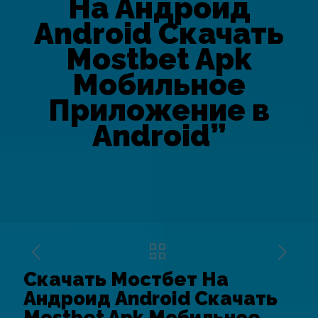
На Андроид
Android Скачать
Mostbet Apk
Мобильное
Приложение в
Android”
Скачать Мостбет На
Андроид Android Скачать
Mostbet Apk Мобильное