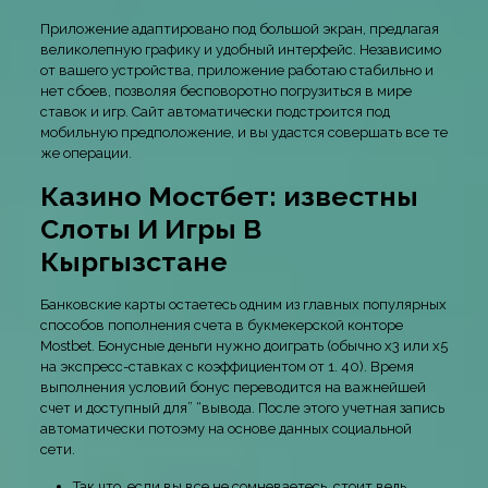
Приложение адаптировано под большой экран, предлагая
великолепную графику и удобный интерфейс. Независимо
от вашего устройства, приложение работаю стабильно и
нет сбоев, позволяя бесповоротно погрузиться в мире
ставок и игр. Сайт автоматически подстроится под
мобильную предположение, и вы удастся совершать все те
же операции.
Казино Мостбет: известны
Слоты И Игры В
Кыргызстане
Банковские карты остаетесь одним из главных популярных
способов пополнения счета в букмекерской конторе
Mostbet. Бонусные деньги нужно доиграть (обычно x3 или x5
на экспресс-ставках с коэффициентом от 1. 40). Время
выполнения условий бонус переводится на важнейшей
счет и доступный для” “вывода. После этого учетная запись
автоматически потоэму на основе данных социальной
сети.
Так что, если вы все не сомневаетесь, стоит ведь