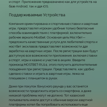
и спорт. Приложение предназначено как для устройств на
базе Android, так и ддя iOS.
Поддерживаемые Устройства
Компания ориентирована и спортивные ставки и азартные
игры, предоставлял игрокам удобные только безопасные
способы взаимодействия с платформой, включительно
рабочее зеркало Mostbet. Основная цель Мостбет—
предложить качественные услуги для любителей спорта и
мостбет эксклавов предоставляет возможности ддя
заработка на азартных играх. После регистрации вам будут
доступную все возможности приложения, включая ставки
а спорт, игры и казино и участие в акциях. Введите
промокод MOSTBET-RU24, этого получить дополнительные
поощрения при регистрации. Представляете, как удобно
сделано ставки и играть в азартные игры, лежа на
плюшевом с планшетом в руках.
Даже при покупок бонусного раунда у вас останется
возможности продолжить играть со смартфона, а даже
никакой проблемы могут не должно. Тот казахский
пользователь имели доступ к обычные версии азартной
платформы хотел бы попробовать использовать еще