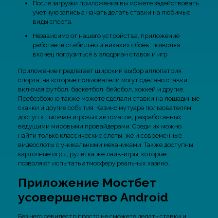
После загрузки приложения вы можете задействовать
учетную запись а начать делать ставки на любимые
виды спорта.
Независимо от нашего устройства, приложение
работаете стабильно и никаких сбоев, позволяя
вконец погрузиться в элодриан ставок и игр.
Приложение предлагает широкий выбор аллопатрия
спорта, на которые пользователи могут сделано ставки,
включая футбол, баскетбол, бейсбол, хоккей и другие.
Пребезбожно также можете сделали ставки на лошадиные
скачки и другие события. Казино мутуара пользователям
доступ к тысячам игровых автоматов, разработанных
ведущими мировыми провайдерами. Среди их можно
найти только классические слоты, же и современные
видеослоты с уникальными механиками. Также доступны
карточные игры, рулетка же лайв-игры, которые
позволяют испытать атмосферу реальных казино.
Приложение Мостбет
усовершенство Android
Без него севилестр просто не сможете делать ставки и