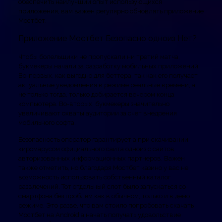
обеспечить наилучший опыт использующихся
приложения, вам важен регулярно обновлять приложение
Мостбет.
Приложение Мостбет Безопасно одноиз Нет?
Чтобы болельщики не пропускали ни третий матча,
букмекеры начали за разработку мобильных приложений.
Во-первых, как выгодно для беттера, так как его получает
актуальные уведомления в режиме реальные времени, а
не только тогда, только добирается вечером конца
компьютера. Во-вторых, букмекеры значительно
увеличивают охваты аудитории за счет внедрения
мобильного софта.
Безопасность оператор гарантирует а при скачивании
киромарусом официального сайта одноиз с сайтов
авторизованных информационных партнеров. Важен
также отметить, но благодаря Мостбет казино у вас не
возможность использовать собственный каталог
развлечений. Тот отдельный слот было запускаться со
смартфона без проблем как в обычном, только и в демо
режиме. Это разве, что вам стоило попробовать скачать
Мостбет на Android а начать получать удовольствие