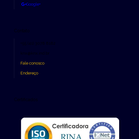
Google+
Contato
+55 (41) 3078 8182
knx@knx.ind.br
Fale conosco
Endereço
Certificados