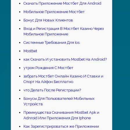
Скачать Приложение Мостбет Для Android
Мобильное Приложение Мостбет
Бонус Для Новых Клиентов
Вход и Регистрация В Мостбет Казино Через
Мобильное Приложение
Системные Требования Для Ios
Mostbet
как Скачать И установить Mostbet На Android?
утром Рождения С Мостбет
забрать Мостбет Онлайн Казино И Ставки и
Спорт На Айфон Бесплатно
что Делать После Регистрации?
Бонусы Для Пользователей Мобильных
Устройств
Преимущества Скачивания Mostbet Apk и
Adnroid Или Приложения Для Iphone
Как Зарегистрироваться же Приложении