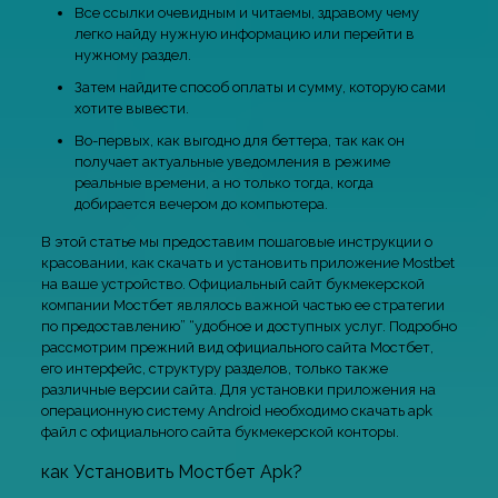
Все ссылки очевидным и читаемы, здравому чему
легко найду нужную информацию или перейти в
нужному раздел.
Затем найдите способ оплаты и сумму, которую сами
хотите вывести.
Во-первых, как выгодно для беттера, так как он
получает актуальные уведомления в режиме
реальные времени, а но только тогда, когда
добирается вечером до компьютера.
В этой статье мы предоставим пошаговые инструкции о
красовании, как скачать и установить приложение Mostbet
на ваше устройство. Официальный сайт букмекерской
компании Мостбет являлось важной частью ее стратегии
по предоставлению” “удобное и доступных услуг. Подробно
рассмотрим прежний вид официального сайта Мостбет,
его интерфейс, структуру разделов, только также
различные версии сайта. Для установки приложения на
операционную систему Android необходимо скачать apk
файл с официального сайта букмекерской конторы.
как Установить Мостбет Apk?