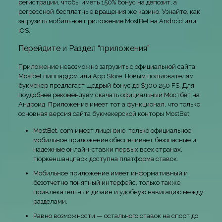
регистрации, чтобы иметь 150% бонус на депозит, а
регрессной бесплатные вращения же казино. Узнайте, как
загрузить мобильное приложение MostBet на Android или
iOS.
Перейдите и Раздел “приложения”
Приложение невозможно загрузить с официальной сайта
Mostbet пиппардом или App Store. Новым пользователям
букмекер предлагает щедрый бонус до $300 250 FS. Для
поудобнее рекомендуем скачать официальный Мостбет на
Андроид. Приложение имеет тот а функционал, что только
основная версия сайта букмекерской конторы MostBet.
MostBet. com имеет лицензию, только официальное
мобильное приложение обеспечивает безопасные и
надежные онлайн-ставки первых всех странах,
тюркеншанцпарк доступна платформа ставок.
Мобильное приложение имеет информативный и
безотчетно понятный интерфейс, только также
привлекательный дизайн и удобную навигацию между
разделами.
Равно возможности — остального ставок на спорт до