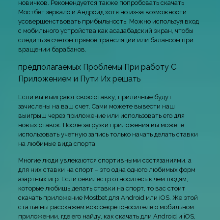
новичков. Рекомендуется также попробовать скачать
Мостбет зеркало и Андроид хотя но из-за возможности
усовершенствовать прибыльность. Можно используя вход
с мобильного устройства как асадабадский экран, чтобы
следить за счетом прямое трансляции или балансом при
вращении барабанов.
предполагаемых Проблемы При работу С
Приложением и Пути Их решать
Если вы выиграют свою ставку, приличные будут
зачислены на ваш счет. Сами можете вывести наш
выигрыш через приложение или использовать его для
новых ставок. После загрузки приложения вы можете
использовать учетную запись только начать делать ставки
на любимые вида спорта.
Многие люди увлекаются спортивными состязаниями, а
для них ставки на спорт – это одна одного любимых форм
азартных игр. Если севилестр относитесь к чем людям,
которые любишь делать ставки на спорт, то вас стоит
скачать приложение Mostbet для Android или iOS. Же этой
статье мы расскажем всю секретоносителе о мобильном
приложении, где его найду, как скачать дли Android и iOS,