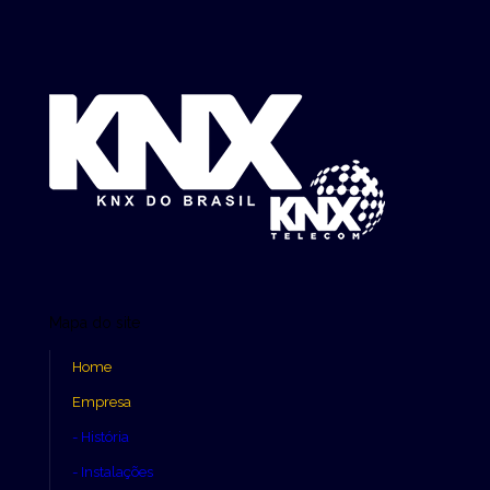
Mapa do site
Home
Empresa
- História
- Instalações