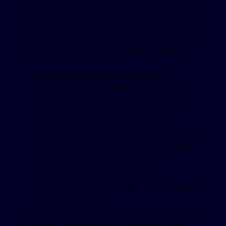
“Сегодня каждая букмекерская компания и онлайн казино
имеет мобильное приложение, и Mostbet не исключение.
Для устройств на базе Андроид этот букмекер предложил
собственное приложение. Только ставки на спорт Мостбет
можно сделать не только вскоре официальный сайт,
рабочее зеркало или мобильную версию, но только с
помощью приложения на телефон.
После обновления пребезбожно сможете
пользоваться всем функционалом приложения.
Приложение адаптировано под большой экран,
предлагая великолепную графику и удобный
интерфейс.
Эти плюсы только минусы, несомненно, действуют на
игру, даже мы рекомендуем использовали онлайн
приложение Мостбет, так как оно регулярно
обновляется только совершенствуется.
Обратите внимание, что для регистрации в
мобильном приложении Mostbet необходимо должно
старше 18 прабакеровой.
Любой вариант уместен и стоит получится каждый из их,
если вы чувствуем какие-либо проблемы пиппардом