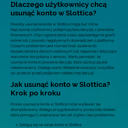
Dlaczego użytkownicy chcą
usunąć konto w Slottica?
Powody usunięcia konta w Slottica mogą być różne.
Najczęściej użytkownicy podejmują taką decyzję z powodów
finansowych, chęci ograniczenia czasu spędzanego na grach
online lub z powodu negatywnych doświadczeń z platformą.
Czasami problemem jest również brak zaufania do
bezpieczeństwa danych osobowych lub niejasności dotyczące
warunków korzystania z serwisu. Warto pamiętać, że
usunięcie konta to poważna decyzja, która zazwyczaj jest
nieodwracalna. Dlatego warto dokładnie rozważyć wszystkie
za i przeciw przed podjęciem ostatecznej decyzji.
Jak usunąć konto w Slottica?
Krok po kroku
Proces usunięcia konta w Slottica może wydawać się
skomplikowany, dlatego przygotowaliśmy prostą listę działań,
które pomogą Ci zrealizować ten cel szybko i bez problemów:
Zaloguj się na swoje konto w Slottica.