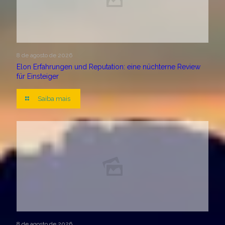
8 de agosto de 2026
Elon Erfahrungen und Reputation: eine nüchterne Review
für Einsteiger
Saiba mais
8 de agosto de 2026