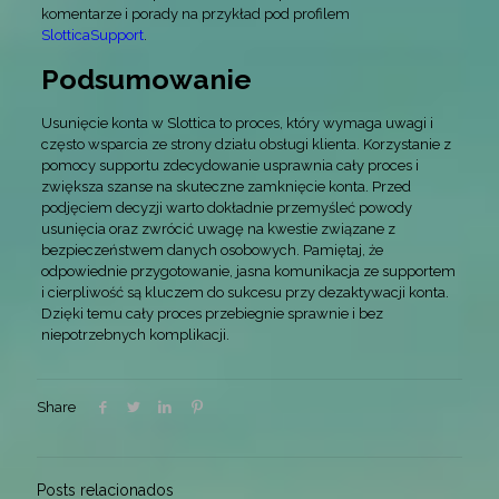
komentarze i porady na przykład pod profilem
SlotticaSupport
.
Podsumowanie
Usunięcie konta w Slottica to proces, który wymaga uwagi i
często wsparcia ze strony działu obsługi klienta. Korzystanie z
pomocy supportu zdecydowanie usprawnia cały proces i
zwiększa szanse na skuteczne zamknięcie konta. Przed
podjęciem decyzji warto dokładnie przemyśleć powody
usunięcia oraz zwrócić uwagę na kwestie związane z
bezpieczeństwem danych osobowych. Pamiętaj, że
odpowiednie przygotowanie, jasna komunikacja ze supportem
i cierpliwość są kluczem do sukcesu przy dezaktywacji konta.
Dzięki temu cały proces przebiegnie sprawnie i bez
niepotrzebnych komplikacji.
Share
Posts relacionados