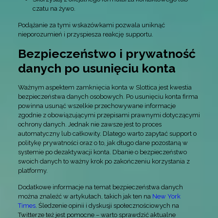
czatu na żywo.
Podążanie za tymi wskazówkami pozwala uniknąć
nieporozumień i przyspiesza reakcję supportu.
Bezpieczeństwo i prywatność
danych po usunięciu konta
Ważnym aspektem zamknięcia konta w Slottica jest kwestia
bezpieczeństwa danych osobowych. Po usunięciu konta firma
powinna usunąć wszelkie przechowywane informacje
zgodnie z obowiązującymi przepisami prawnymi dotyczącymi
ochrony danych. Jednak nie zawsze jest to proces
automatyczny lub całkowity. Dlatego warto zapytać support o
politykę prywatności oraz o to, jak długo dane pozostaną w
systemie po dezaktywacji konta. Dbanie o bezpieczeństwo
swoich danych to ważny krok po zakończeniu korzystania z
platformy.
Dodatkowe informacje na temat bezpieczeństwa danych
można znaleźć w artykułach, takich jak ten na
New York
Times
. Śledzenie opinii i dyskusji społecznościowych na
Twitterze też jest pomocne – warto sprawdzić aktualne