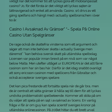
viktigt när det kommer till att lyckas göra ett mobilanpassat
casino? Jo, för det första är det viktigt att lyckas sajten är
lättnavigerad och enkel att använda. Casino. srl drivs av ett
gäng spelfans och hängt med i actually spelbranschen i över
tio år.
Casino I Avsaknad Av Gränser” “– Spela På Online
Casino Utan Spelgränser
De rage också de skattefria vinsterna som ett argument och
säger att man inte behöver skatta i actually Sverige men
däremot” “kan behöva svensk skatt på utländska spelbolag.
Licensen var populär innan brexit på en nivå som var något
below Malta. Men utefter uttåget ur EUROPEAN är det allt färre
casinon som har sin bas här. Därför är det idag snabbt ovanligt
att sony ericsson casinon med spellicens från Gibraltar och
också accepterar sveriges spelare.
Det kan pica frestande att fortsätta spela när de går bra, men
de är centralt att sätta gränser å hålla sej till dem för att lyckas
undvika problematiskt spelbeteende. Kommer att stöta på om
du väljer att spela på en sajt i avsaknad av licens. En vanlig
fråga vi får är om guy kan spela scientif sveriges kronor på
utländska onlinecasinon. På 20Bet hittar du ett brett urval