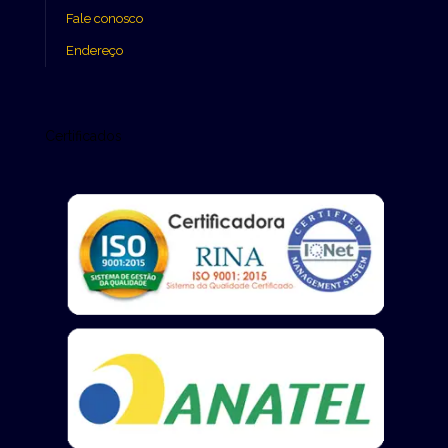
Fale conosco
Endereço
Certificados