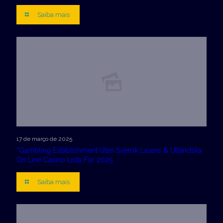
Saiba mais
17 de março de 2025
“Gambling Establishment Utan Svensk Licens & Utländska
On Line Casino Lista För 2025
Saiba mais