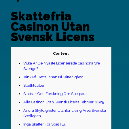
Skattefria
Casinon Utan
Svensk Licens
Content
Vilka Är De Nyaste Licenserade Casinona We
Sverige?
Tänk På Detta Innan Ni Sätter Igång
Spelklubben
Statistik Och Forskning Om Spelpaus
Alla Casinon Utan Svensk Licens Februari 2025
Andra Skyldigheter Utanför Living Area Svenska
Spellagen
Inga Skatter För Spel I Eu