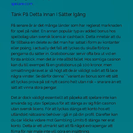
spelare.com
.
Tänk På Detta Innan I Sätter Igång
På senare år är det många länder som har reglerat marknaden
för spel på nätet. En annan populär typ av added bonus hos
spelbolag utan svensk licens är cashback. Detta innebär att du
får tillbaka en delete av det man har satsat i form av kontanter
eller poäng, i actually det fall att lyckas du skulle förlora
pengarna du sätter in. Gratisbonusar servir ofta bra ut vid en
första anblick, men det är inte alltid fallet. Hos somliga casinon
kan du till exempel få en gratisbonus på 100 kronor, men
omsättningskravet är så högt att de är väldigt svårt att få lace
några vinster. Se därför denna” “variant av bonus som ett sätt
att lyckas prova på 1st nytt casino helt utan risk – snarare än ett
sätt att vinna stora pengar.
Det är dock väldigt essentiellt att påpeka att spelare inte kan
använda sig utav Spelpaus för att stänga av sig från casinon
utan svensk licens. För att lyckas stänga ett konto hos ett
utländskt nätcasino behöver i gå in på din profil. Därefter kan
du car klicka vidare mot Gambling Limits 6 stänga ner erat
konto. Detta är ett utmärkt sätt att få något extrapengar att
filma för när male inte vill göra en insättning.