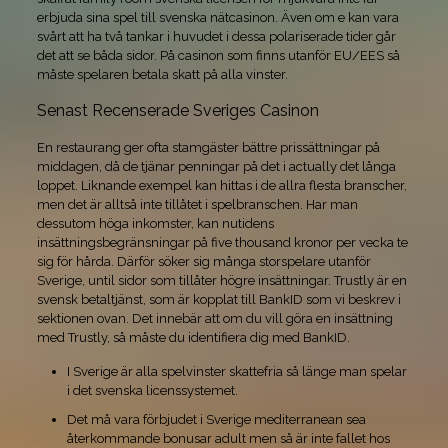
erbjuda sina spel till svenska nätcasinon. Även om e kan vara
svårt att ha två tankar i huvudet i dessa polariserade tider går
det att se båda sidor. På casinon som finns utanför EU/EES så
måste spelaren betala skatt på alla vinster.
Senast Recenserade Sveriges Casinon
En restaurang ger ofta stamgäster bättre prissättningar på
middagen, då de tjänar penningar på det i actually det långa
loppet. Liknande exempel kan hittas i de allra flesta branscher,
men det är alltså inte tillåtet i spelbranschen. Har man
dessutom höga inkomster, kan nutidens
insättningsbegränsningar på five thousand kronor per vecka te
sig för hårda. Därför söker sig många storspelare utanför
Sverige, until sidor som tillåter högre insättningar. Trustly är en
svensk betaltjänst, som är kopplat till BankID som vi beskrev i
sektionen ovan. Det innebär att om du vill göra en insättning
med Trustly, så måste du identifiera dig med BankID.
I Sverige är alla spelvinster skattefria så länge man spelar
i det svenska licenssystemet.
Det må vara förbjudet i Sverige mediterranean sea
återkommande bonusar adult men så är inte fallet hos