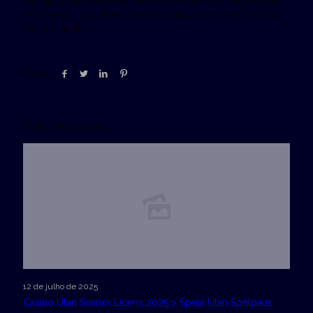
Många av de casino utan svensk licens som finns tillgängliga
för svenskar idag tillåter även insättningar mediterranean sea
hjälp av BankID.
Share
Posts relacionados
12 de julho de 2025
Casino Utan Svensk Licens 2025 > Spela Utan Spelpaus