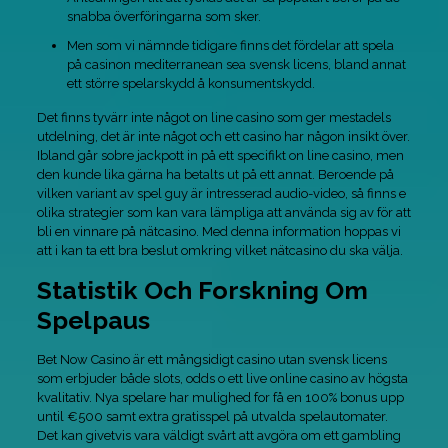
snabba överföringarna som sker.
Men som vi nämnde tidigare finns det fördelar att spela
på casinon mediterranean sea svensk licens, bland annat
ett större spelarskydd å konsumentskydd.
Det finns tyvärr inte något on line casino som ger mestadels
utdelning, det är inte något och ett casino har någon insikt över.
Ibland går sobre jackpott in på ett specifikt on line casino, men
den kunde lika gärna ha betalts ut på ett annat. Beroende på
vilken variant av spel guy är intresserad audio-video, så finns e
olika strategier som kan vara lämpliga att använda sig av för att
bli en vinnare på nätcasino. Med denna information hoppas vi
att i kan ta ett bra beslut omkring vilket nätcasino du ska välja.
Statistik Och Forskning Om
Spelpaus
Bet Now Casino är ett mångsidigt casino utan svensk licens
som erbjuder både slots, odds o ett live online casino av högsta
kvalitativ. Nya spelare har mulighed for få en 100% bonus upp
until €500 samt extra gratisspel på utvalda spelautomater.
Det kan givetvis vara väldigt svårt att avgöra om ett gambling