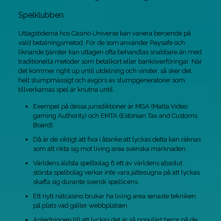
Spelklubben
Uttagstiderna hos Casino Universe kan variera beroende på
vald betalningsmetod. För de som använder Paysafe och
liknande tjänster kan uttagen ofta behandlas snabbare än med
traditionella metoder som betalkort eller banköverföringar. När
det kommer right up until utdelning och vinster, så sker det
helt slumpmässigt och avgörs av slumpgeneratorer som
tillverkarnas spel är knutna until.
Exempel på dessa jurisdiktioner är MGA (Malta Video
gaming Authority) och EMTA (Estonian Tax and Customs
Board).
Då är de viktigt att fixa i åtanke att lyckas detta kan räknas
som att rikta sig mot living area svenska marknaden.
Världens äldsta spelbolag 6 ett av världens absolut
största spelbolag verkar inte vara jättesugna på att lyckas
skaffa sig durante svensk spellicens.
Ett nytt nätcasino brukar ha living area senaste tekniken
på plats vad gäller webbplatsen.
Anledningen till att lyckas det är så populärt beror på de