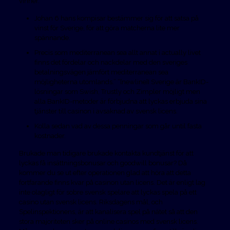
vinner.
Johan 6 hans kompisar bestämmer sig för att satsa på
vinst för Sverige, för att göra matcherna lite mer
spännande.
Precis som mediterranean sea allt annat i actually livet
finns det fördelar och nackdelar med den sveriges
betalningsvägen jämfört mediterranean sea
möjligheterna utomlands.” “[newline]I Sverige är BankID-
lösningar som Swish, Trustly och Zimpler möjligt men
alla BankID-metoder är förbjudna att lyckas erbjuda sina
tjänster till casinon i avsaknad av svensk licens.
Kolla sedan vad av dessa penningar som går until fasta
kostnader.
Brukade man tidigare brukade kontakta kundtjänst för att
lyckas få insättningsbonusar och goodwill bonusar? Då
kommer du se ut efter operationen glad att höra att detta
fortfarande finns kvar på casinon utan licens. Det är enligt lag
inte olagligt för sobre svensk spelare att lyckas spela på ett
casino utan svensk licens. Riksdagens mål, och
Spelinspektionens, är att kanalisera spel på nätet så att den
stora majoriteten sker på online casinos med svensk licens.