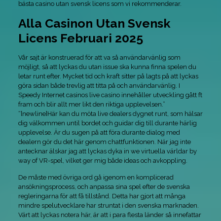
bästa casino utan svensk licens som vi rekommenderar.
Alla Casinon Utan Svensk
Licens Februari 2025
Vår sajt är konstruerad för att va så användarvänlig som
möjligt, så att lyckas du utan issue ska kunna finna spelen du
letar runt efter. Mycket tid och kraft sitter på lagts på att lyckas
göra sidan både trevlig att titta på och användarvänlig. I
Speedy Internet casinos live casino innehåller utveckling gått ft
fram och blir allt mer likt den riktiga upplevelsen.”
“[newline]Här kan du möta live dealers dygnet runt, som hälsar
dig välkommen until bordet och guidar dig till durante härlig
upplevelse. Är du sugen på att föra durante dialog med
dealern gör du det här genom chattfunktionen. När jag inte
antecknar älskar jag att lyckas dyka in we virtuella världar by
way of VR-spel, vilket ger mig både ideas och avkoppling.
De måste med övriga ord gå igenom en komplicerad
ansökningsprocess, och anpassa sina spel efter de svenska
regleringarna för att få tillstånd. Detta har gjort att många
mindre spelutvecklare har struntat i den svenska marknaden.
Värt att lyckas notera här, är att i para flesta länder så innefattar