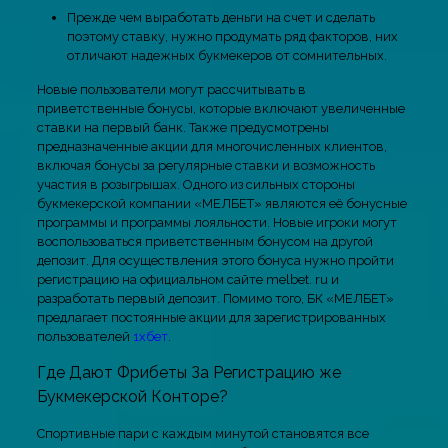
Прежде чем выработать деньги на счет и сделать
поэтому ставку, нужно продумать ряд факторов, них
отличают надежных букмекеров от сомнительных.
Новые пользователи могут рассчитывать в
приветственные бонусы, которые включают увеличенные
ставки на первый банк. Также предусмотрены
предназначенные акции для многочисленных клиентов,
включая бонусы за регулярные ставки и возможность
участия в розыгрышах. Одного из сильных стороны
букмекерской компании «МЕЛБЕТ» являются её бонусные
программы и программы лояльности. Новые игроки могут
воспользоваться приветственным бонусом на другой
депозит. Для осуществления этого бонуса нужно пройти
регистрацию на официальном сайте melbet. ru и
разработать первый депозит. Помимо того, БК «МЕЛБЕТ»
предлагает постоянные акции для зарегистрированных
пользователей
1хбет
.
Где Дают Фрибеты За Регистрацию же
Букмекерской Конторе?
Спортивные пари с каждым минутой становятся все