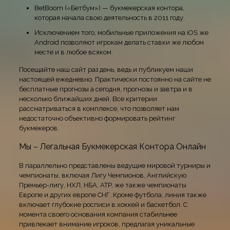
BetBoom («Бетбум») — букмекерская контора,
которая начала свою деятельность в 2011 году.
Исключением того, мобильные приложения на iOS же
Android позволяют игрокам делать ставки же любом
месте и в любое всяком.
Посещайте наш сайт раз день, ведь и публикуем наши
настоящей ежедневно. Практически постоянно на сайте не
бесплатные прогнозы а сегодня, прогнозы и завтра и в
несколько ближайших дней. Все критерии
рассматриваться в комплексе, что позволяет нам
недостаточно объективно формировать рейтинг
букмекеров.
Мы – Легальная Букмекерская Контора Онлайн
В параллельно представлены ведущие мировой турниры и
чемпионаты, включая Лигу Чемпионов, Английскую
Премьер-лигу, НХЛ, НБА, ATP, же также чемпионаты
Европе и других европе СНГ. Кроме футбола, линия также
включает глубокие росписи в хоккей и баскетбол. С
момента своего основания компания стабильнее
привлекает внимание игроков, предлагая уникальные