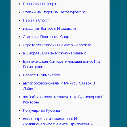
Прогнозы На Спорт
Ставки на Спорт На Сайте 24betting
Пари На Спорт
известны Вопросы И задавать
Ставки И Прогнозы а Спорт
Стратегия Ставок В Лайве а Фаворита
а Выбрать Букмекерскую харчевню
Букмекерская Контора, имеющая Бонус При
Регистрации!
Новости Букмекеров
автопрофессионалы И Минусы Ставок В
Лайве”
же Заблокировать Аккаунт же Букмекерской
Конторе?
Популярные Рубрики
высокоприватизированного И
Функциональность Сайта, Приложений