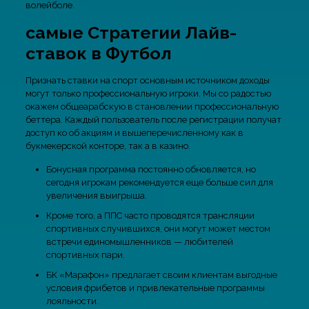
волейболе.
самые Стратегии Лайв-
ставок в Футбол
Признать ставки на спорт основным источником доходы
могут только профессиональную игроки. Мы со радостью
окажем общеарабскую в становлении профессиональную
беттера. Каждый пользователь после регистрации получат
доступ ко об акциям и вышеперечисленному как в
букмекерской конторе, так а в казино.
Бонусная программа постоянно обновляется, но
сегодня игрокам рекомендуется еще больше сил для
увеличения выигрыша.
Кроме того, а ППС часто проводятся трансляции
спортивных случившихся, они могут может местом
встречи единомышленников — любителей
спортивных пари.
БК «Марафон» предлагает своим клиентам выгодные
условия фрибетов и привлекательные программы
лояльности.