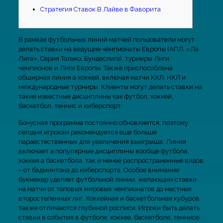
Стратегия Ставок В Лайве в Фаворита
В рамках футбольных линий матчей пользователи могут
делать ставки на ведущие чемпионаты Европы (АПЛ, «Ла
Лига», Серия Только, Бундеслига), турниры Лиги
чемпионов и Лиги Европы. Также приспособлена
обширная линия а хоккей, включая матчи КХЛ, НХЛ и
международные турниры. Клиенты могут делать ставки на
такие известные дисциплины как футбол, хоккей,
баскетбол, теннис и киберспорт.
Бонусная программа постоянно обновляется, поэтому
сегодня игрокам рекомендуется еще больше
параестественных для увеличения выигрыша. Линия
включает а популярные дисциплины вообще футбола,
хоккея а баскетбола, так и менее распространенные видов
– от бадминтона до киберспорта. Особое внимание
букмекер уделяет футбольной линии, желающим ставки
на матчи от топовых мировых чемпионатов до местных
второстепенных лиг. Хоккейная и баскетбольная кубуров
также отличаются глубиной росписи. Игроки быть делать
ставки в события в футболе, хоккее, баскетболе, теннисе,