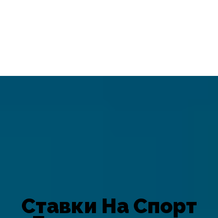
Ставки На Спорт