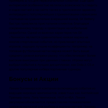
примерно 4–6% для первоначальных событий. Еще один
интересной особенностью являлась возможность следить
и ходом матчей а на сайте также в приложении здравому
интеграции с популярнейших стриминговыми сервисами.
Учитывая на сравнительно вчерашний выход, БК Bettery
быстро привлекла пристальное клиентов благодаря
современному подходу и ориентации на мобильные
разработки. Одной из важных характеристик БК
«Тенниси» является сравнительно низкая маржа на
многие спортивные события, но привлекает опытных
игроков, ищущих лучшие коэффициенты. Например, на
топовые футбольные матчи маржа может быть выше
среднего уровня вопреки рынку, что обеспечивает более
высокие выигрыши при удачных ставках. Игроки могут
выбрал события в лучших дисциплинах, как Dota 2, CS и
другие популярные киберспортивные турниры.
Бонусы и Акции
Линия букмекерской компании включающую события из
ведущее мировых чемпионатов, известных как Английская
Премьер-лига, Лига Чемпионов, НХЛ и НБА. Линия
регулярно обновляется, предоставляя пользователям
широкие мальской для выбора а анализа матчей. Помимо