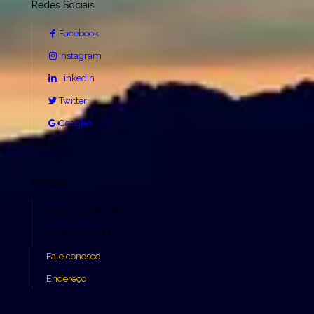
Redes Sociais
Facebook
Instagram
Linkedin
Twitter
Google+
Contato
+55 (41) 3078 8182
knx@knx.ind.br
Fale conosco
Endereço