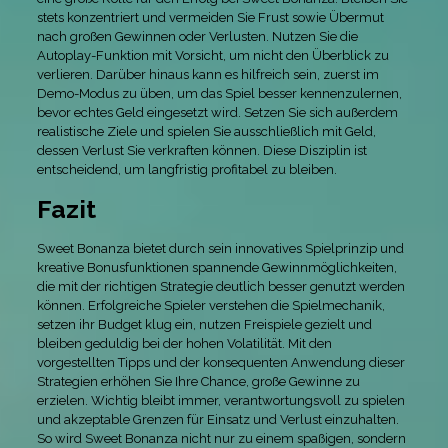
stets konzentriert und vermeiden Sie Frust sowie Übermut
nach großen Gewinnen oder Verlusten. Nutzen Sie die
Autoplay-Funktion mit Vorsicht, um nicht den Überblick zu
verlieren. Darüber hinaus kann es hilfreich sein, zuerst im
Demo-Modus zu üben, um das Spiel besser kennenzulernen,
bevor echtes Geld eingesetzt wird. Setzen Sie sich außerdem
realistische Ziele und spielen Sie ausschließlich mit Geld,
dessen Verlust Sie verkraften können. Diese Disziplin ist
entscheidend, um langfristig profitabel zu bleiben.
Fazit
Sweet Bonanza bietet durch sein innovatives Spielprinzip und
kreative Bonusfunktionen spannende Gewinnmöglichkeiten,
die mit der richtigen Strategie deutlich besser genutzt werden
können. Erfolgreiche Spieler verstehen die Spielmechanik,
setzen ihr Budget klug ein, nutzen Freispiele gezielt und
bleiben geduldig bei der hohen Volatilität. Mit den
vorgestellten Tipps und der konsequenten Anwendung dieser
Strategien erhöhen Sie Ihre Chance, große Gewinne zu
erzielen. Wichtig bleibt immer, verantwortungsvoll zu spielen
und akzeptable Grenzen für Einsatz und Verlust einzuhalten.
So wird Sweet Bonanza nicht nur zu einem spaßigen, sondern