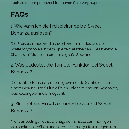
auch zu einem potenziell lukrativen Spielvergnügen.
FAQs
1. Wie kann ich die Freispielrunde bei Sweet
Bonanza auslösen?
Die Freispielrunde wird aktiviert, wenn mindestens vier
Scatter-Symbole auf dem Spielfeld erscheinen. Dies bietet die
Chance auf Multiplikatoren und große Gewinne.
2. Was bedeutet die Tumble-Funktion bei Sweet
Bonanza?
Die Tumble-Funktion entfernt gewinnende Symbole nach
einem Gewinn und füllt die freien Felder mit neuen Symbolen,
was Kettengewinne ermöglicht.
3. Sind höhere Einsätze immer besser bei Sweet
Bonanza?
Nicht unbedingt – es ist wichtig, den Einsatz zum richtigen
Zeitpunkt zu erhöhen und vorher ein Budget festzulegen, um