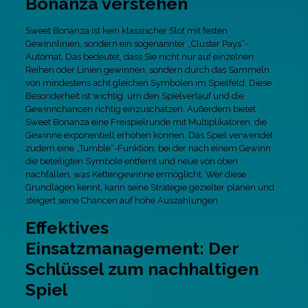
Bonanza verstehen
Sweet Bonanza ist kein klassischer Slot mit festen
Gewinnlinien, sondern ein sogenannter „Cluster Pays“-
Automat. Das bedeutet, dass Sie nicht nur auf einzelnen
Reihen oder Linien gewinnen, sondern durch das Sammeln
von mindestens acht gleichen Symbolen im Spielfeld. Diese
Besonderheit ist wichtig, um den Spielverlauf und die
Gewinnchancen richtig einzuschätzen. Außerdem bietet
Sweet Bonanza eine Freispielrunde mit Multiplikatoren, die
Gewinne exponentiell erhöhen können. Das Spiel verwendet
zudem eine „Tumble“-Funktion, bei der nach einem Gewinn
die beteiligten Symbole entfernt und neue von oben
nachfallen, was Kettengewinne ermöglicht. Wer diese
Grundlagen kennt, kann seine Strategie gezielter planen und
steigert seine Chancen auf hohe Auszahlungen.
Effektives
Einsatzmanagement: Der
Schlüssel zum nachhaltigen
Spiel