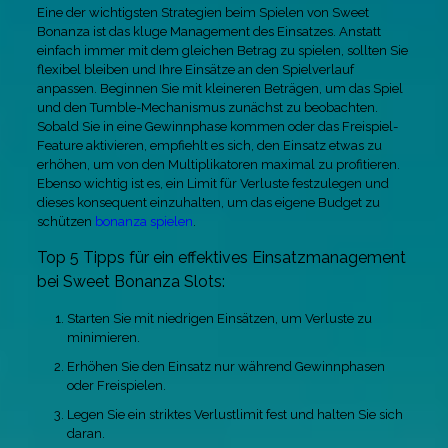
Eine der wichtigsten Strategien beim Spielen von Sweet
Bonanza ist das kluge Management des Einsatzes. Anstatt
einfach immer mit dem gleichen Betrag zu spielen, sollten Sie
flexibel bleiben und Ihre Einsätze an den Spielverlauf
anpassen. Beginnen Sie mit kleineren Beträgen, um das Spiel
und den Tumble-Mechanismus zunächst zu beobachten.
Sobald Sie in eine Gewinnphase kommen oder das Freispiel-
Feature aktivieren, empfiehlt es sich, den Einsatz etwas zu
erhöhen, um von den Multiplikatoren maximal zu profitieren.
Ebenso wichtig ist es, ein Limit für Verluste festzulegen und
dieses konsequent einzuhalten, um das eigene Budget zu
schützen
bonanza spielen
.
Top 5 Tipps für ein effektives Einsatzmanagement
bei Sweet Bonanza Slots:
Starten Sie mit niedrigen Einsätzen, um Verluste zu
minimieren.
Erhöhen Sie den Einsatz nur während Gewinnphasen
oder Freispielen.
Legen Sie ein striktes Verlustlimit fest und halten Sie sich
daran.