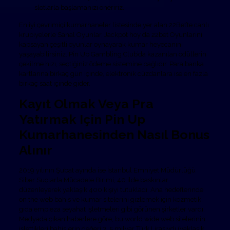
slotlarla başlamanızı öneririz.
En iyi çevrimiçi kumarhaneler listesinde yer alan 22Bet’te canlı
krupiyelerle Sanal Oyunlar, Jackpot hoy da 22bet Oyunlarini
kapsayan çeşitli oyunlar oynayarak kumar heyecanını
yaşayabilirsiniz. Pin Up Gambling Club’da kazanılan ödüllerin
çekilme hızı, seçtiğiniz ödeme sistemine bağlıdır. Para banka
kartlarına birkaç gün içinde, elektronik cüzdanlara ise en fazla
birkaç saat içinde gider.
Kayıt Olmak Veya Pra
Yatırmak Için Pin Up
Kumarhanesinden Nasıl Bonus
Alınır
2019 yılının Şubat ayında ise İstanbul Emniyet Müdürlüğü
Siber Suçlarla Mücadele Birimi, 40 ilde baskınlar
düzenleyerek yaklaşık 400 kişiyi tutukladı. Ana hedeflerinde
on the web bahis ve kumar sitelerini gizlemek için kozmetik,
gıda empieza seyahat işletmeleri gibi görünen şirketler vardı.
Medyada çıkan haberlere göre, bu world wide web sitelerinin
işlettikleri bahislerin değeri 3, 5 milyar Türk Lirasıydı (yaklaşık