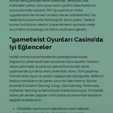
kumar sonuçlarından emin olabilirler. Senaryolu slot
makineleri yoktur, tüm oyun resmi yazılım tedarikçilerinin
sunucularından oynanır. Pin Up casinonun mobil
uygulamasını tamamen ücretsiz olarak indirebilirsiniz, bu
nedenle kurulumunda herhangi bir sorun yoktur. Sadece
kumar kulübünün sitesini ziyaret etmeniz ve orada mobil
sürümlerin bulunduğu bir bölüm bulmanız gerekir.
“gametwist Oyunları Casino’da
Iyi Eğlenceler
Kaliteli online kumarhanelerde oynadığınızda kişisel
bilgileriniz şirket tarafından tamamen korunacaktır. Paranızı
siteye yatırmada ve paranızı çekme konusunda sıkıntı
yaşamamak için de bu konu önemlidir. Konu, Türk pazarına
hizmet veren oyun ve yazılım sağlayıcılar olduğunda, sektörün
başlıca markalarını da içeren uzun bir liste mevcut. Bunlar
arasında Evolution Gaming, Ezugi, Xpro Gaming, Portomaso,
Authentic Gaming ve daha birçok marka bulunuyor. Türkiye’de
sobre çok sevilen popüler canlı casino oyunlarından bazılarını
aşağıda bulabilirsiniz.
Öncelikle, oyuncunun operatörün resmi sitesine