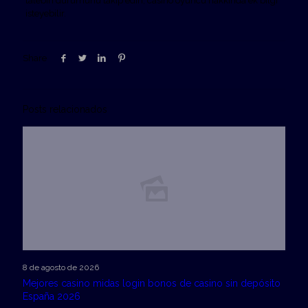
talebin durumunu takip edin, casino oyuncu hakkında ek bilgi
isteyebilir.
Share
Posts relacionados
8 de agosto de 2026
Mejores casino midas login bonos de casino sin depósito
España 2026