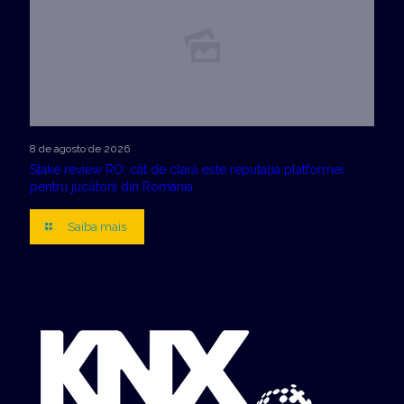
8 de agosto de 2026
Stake review RO: cât de clară este reputația platformei
pentru jucătorii din România
Saiba mais