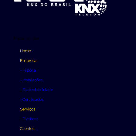
Mapa do site
Home
Empresa
- História
- Instalações
- Sustentabilidade
- Certificados
Serviços
- Plásticos
Clientes