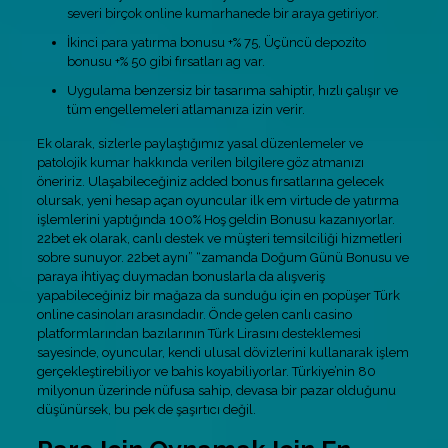
severi birçok online kumarhanede bir araya getiriyor.
İkinci para yatırma bonusu +% 75, Üçüncü depozito
bonusu +% 50 gibi fırsatları ag var.
Uygulama benzersiz bir tasarıma sahiptir, hızlı çalışır ve
tüm engellemeleri atlamanıza izin verir.
Ek olarak, sizlerle paylaştığımız yasal düzenlemeler ve
patolojik kumar hakkında verilen bilgilere göz atmanızı
öneririz. Ulaşabileceğiniz added bonus fırsatlarına gelecek
olursak, yeni hesap açan oyuncular ilk em virtude de yatırma
işlemlerini yaptığında 100% Hoş geldin Bonusu kazanıyorlar.
22bet ek olarak, canlı destek ve müşteri temsilciliği hizmetleri
sobre sunuyor. 22bet aynı” “zamanda Doğum Günü Bonusu ve
paraya ihtiyaç duymadan bonuslarla da alışveriş
yapabileceğiniz bir mağaza da sunduğu için en popüşer Türk
online casinoları arasındadır. Önde gelen canlı casino
platformlarından bazılarının Türk Lirasını desteklemesi
sayesinde, oyuncular, kendi ulusal dövizlerini kullanarak işlem
gerçekleştirebiliyor ve bahis koyabiliyorlar. Türkiye’nin 80
milyonun üzerinde nüfusa sahip, devasa bir pazar olduğunu
düşünürsek, bu pek de şaşırtıcı değil.