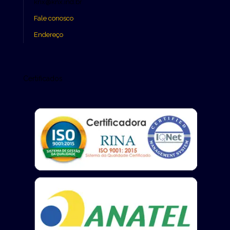
knx@knx.ind.br
Fale conosco
Endereço
Certificados