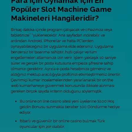
Para Için Oynamak Için En
Popüler Slot Machine Game
Makineleri Hangileridir?
Birkaç dakika içinde program çalışacak ve cihazınıza veya
tabletinize” “yüklenecektir. Ana sayfadan indirebilir ve
ardından Android, iPhone’lar ve hatta PC’lerden
oynayabileceğiniz bir uygulama elde edersiniz. Uygulama
benzersiz bir tasarıma sahiptir, hızlı çalışır ve tüm
engellemeleri atlamanıza izin verir. İşlem yaklaşık 10 saniye
sürer ve gerçek bir posta kutusuna empieza şifresine sahip
olmanızı gerektirir. Ayrıca e-posta hesabınıza gitmeniz ve
aldığınız mektup aracılığıyla profilinizi etkinleştirmeniz önerilir.
Çevrimiçi kumar incelemelerinden yararlanarak bir on the
web kumarhaneye güvenmek konusunda dikkate alınması
gereken birçok sayıda kriterin olduğunu söylemiştik.
Bu online on line casino sitesi yeni üyelerine %100 Hoş
geldin Bonusu sunmakla beraber 100 Döndürme hediye
ediyor.
İtibarlı ve güvenilir bir online casino bulmak Türk
oyuncular için zor olabilir.