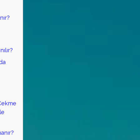
nır?
nılır?
’da
 Çekme
le
anır?