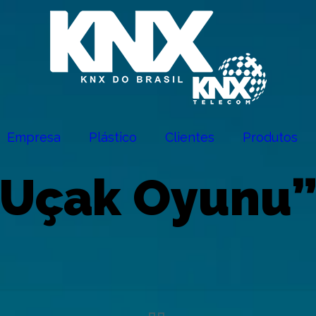
Empresa
Plástico
Clientes
Produtos
Uçak Oyunu