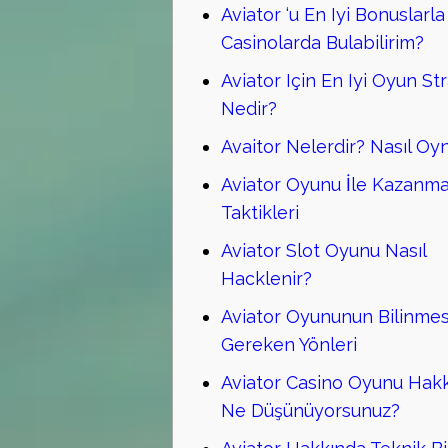
Aviator ‘u En Iyi Bonuslarl
Casinolarda Bulabilirim?
Aviator Için En Iyi Oyun Str
Nedir?
Avaitor Nelerdir? Nasıl Oy
Aviator Oyunu İle Kazanm
Taktikleri
Aviator Slot Oyunu Nasıl
Hacklenir?
Aviator Oyununun Bilinmes
Gereken Yönleri
Aviator Casino Oyunu Hak
Ne Düşünüyorsunuz?