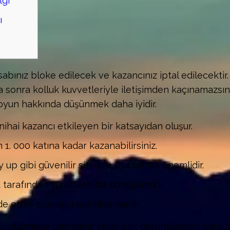
lgi
ı
esabınız bloke edilecek ve kazancınız iptal edilecekti
 sonra kolluk kuvvetleriyle iletişimden kaçınamazsını
oyun hakkında düşünmek daha iyidir.
ihai kazancı etkileyen bir katsayıdan oluşur.
n 1. 000 katına kadar kazanabilirsiniz.
up gibi güvenilir sitelere üye olmak önemlidir.
 tarafından yürütülen bir dönüşümdür.
e etme olasılığı kesinlikle vardır.
düğmeye basmanız yeterlidir; görüntülenen para ba