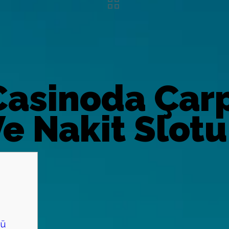
Casinoda Çar
e Nakit Slotu
ğü