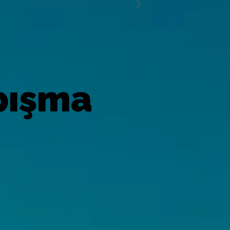
pışma