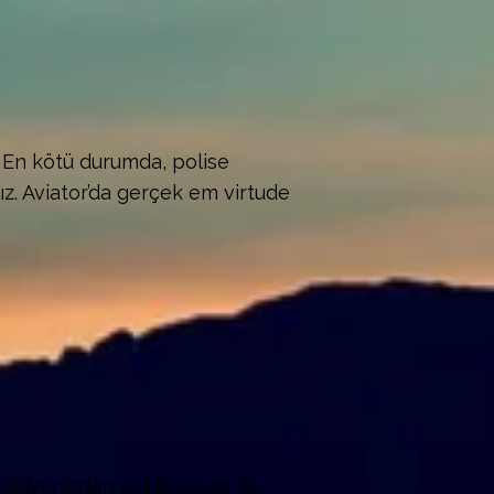
r. En kötü durumda, polise
z. Aviator’da gerçek em virtude
kiyenizden çekilecektir. Bu