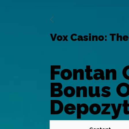
Vox Casino: The
Fontan 
Bonus O
Depozy