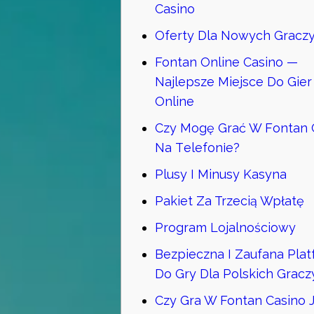
Casino
Oferty Dla Nowych Gracz
Fontan Online Casino —
Najlepsze Miejsce Do Gier
Online
Сzy Mоgę Grаć W Fоntаn 
Nа Tеlеfоnіе?
Plusy I Minusy Kasyna
Pakiet Za Trzecią Wpłatę
Program Lojalnościowy
Bezpieczna I Zaufana Pla
Do Gry Dla Polskich Gracz
Czy Gra W Fontan Casino 