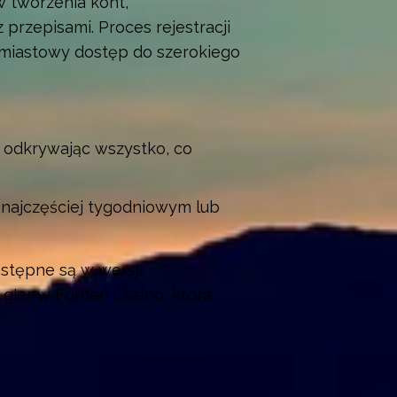
w tworzenia kont,
rzepisami. Proces rejestracji
hmiastowy dostęp do szerokiego
 odkrywając wszystko, co
 najczęściej tygodniowym lub
stępnе są w wеrsjі
 gіеr w Fоntаn Cаsіnо, którа