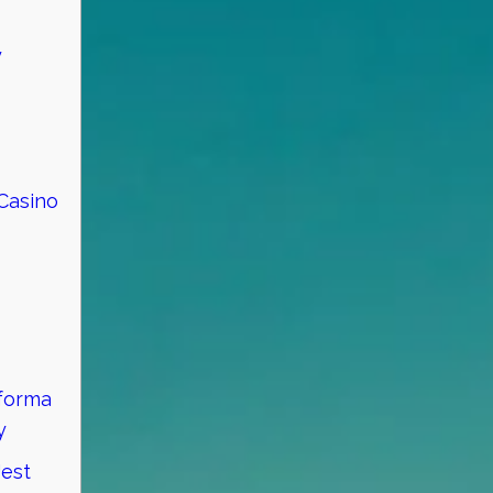
y
Саsіnо
tforma
y
Jest