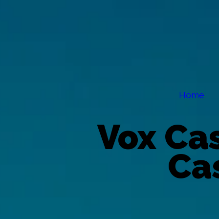
Home
Vox Cas
Cas