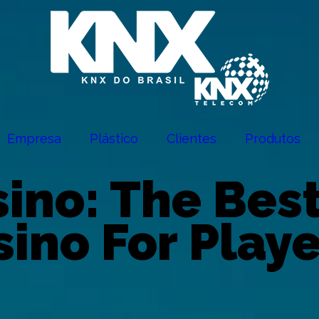
Empresa
Plástico
Clientes
Produtos
ino: The Bes
ino For Play