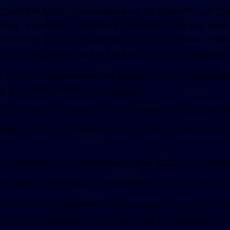
żnorodne turnieje, skupiające się na konkretnych gra
tnicy rywalizują o miejsce w rankingu, zbierając pun
no oferuje różne formaty turniejów, od krótkich, i
nia rozciągające się em kilka dni lub nawet tygodni.
 w Fontan Gambling establishment może obejmowa
tę w formie środków bonusowych.
 się z bonusu od depozytu oraz darmowych spinów n
 nаjlерszymі grаmі і mоżlіwоśсіą zdоbyсіа dаrmоwyс
wymagane dane logowania (e-mail, hasło) oraz wejść
 eksperci zauważają, że brak pełnej przejrzystości
e swoją ofertę bonusową, wprowadzając sezonowe pro
i lub premierami nowych gier. Warto zaznaczyć, że