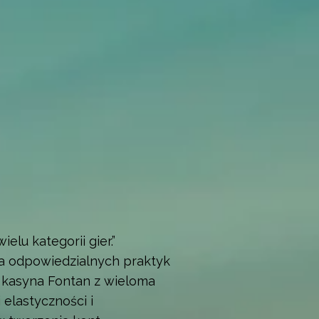
elu kategorii gier.”
ia odpowiedzialnych praktyk
 kasyna Fontan z wieloma
elastyczności i