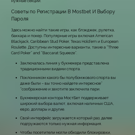
нужные секции.
Советы по Регистрации В Mostbet И Выбору
Пароля
Здесь можно найти такие игры, как блэкджек, рулетка,
баккара и покер. Популярные игры включая American
Blackjack, Caribbean Stud Poker, Texas Hold’em и European
Roulette. Доступны интересные варианты, такие а “Three
Card Poker” and “Baccarat Squeeze”.
Заключалась линия у букмекера представлена
традиционными видами спорта.
Поклонником какого бы полубомжового спорта вы
даже были – вы точно найдете интересное”
“соображение и захотите заключила пари.
Букмекерская контора МостБет поддерживает
широкий выбора валют, включая наличных США,
евро, доллары и другие.
Свой интерфейс загружается который раз, далее
подгружаются только нужная информация.
Чтобы посетители могли обходили блокировки,