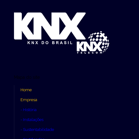
Mapa do site
Home
Empresa
- História
- Instalações
- Sustentabilidade