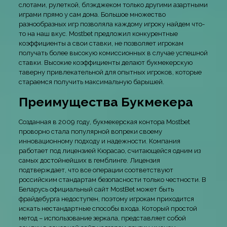
слотами, рулеткой, блэкджеком только другими азартными
играми прямо у сам дома. Большое множество
разнообразных игр позволяла каждому игроку найдем что-
то на наш вкус. Mostbet предложил конкурентные
коэффициенты а свои ставки, не позволяет игрокам
получать более высокую комиссионных в случае успешной
ставки. Высокие коэффициенты делают букмекерскую
таверну привлекательной для опытных игроков, которые
стараемся получить максимальную барышей.
Преимущества Букмекера
Созданная в 2009 году, букмекерская контора Mostbet
проворно стала популярной вопреки своему
инновационному подходу и надежности. Компания
работает под лицензией Кюрасао, считающейся одним из
самых достойнейших в гемблинге. Лицензия
подтверждает, что все операции соответствуют
российским стандартам безопасности только честности. В
Беларусь официальный сайт MostBet может быть
фрайдебурга недоступен, поэтому игрокам приходится
искать нестандартные способы входа. Который простой
метод – использование зеркала, представляет собой