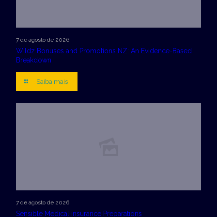
7 de agosto de 2026
Wildz Bonuses and Promotions NZ: An Evidence-Based
Breakdown
Saiba mais
7 de agosto de 2026
Sensible Medical insurance Preparations