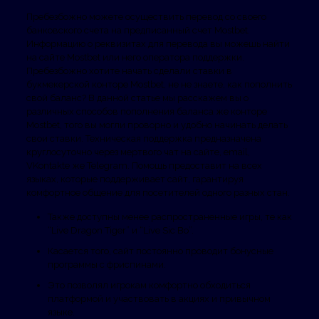
Пребезбожно можете осуществить перевод со своего
банковского счета на предписанный счет Mostbet.
Информацию о реквизитах для перевода вы можешь найти
на сайте Mostbet или него оператора поддержки.
Пребезбожно хотите начать сделали ставки в
букмекерской конторе Mostbet, не не знаете, как пополнить
свой баланс? В данной статье мы расскажем вы о
различных способов пополнения баланса же конторе
Mostbet, того вы могли проворно и удобно начинать делать
свои ставки. Техническая поддержка предназначена
круглосуточно через мертвого чат на сайте, email,
VKontakte же Telegram. Помощь предоставит на всех
языках, которые поддерживает сайт, гарантируя
комфортное общение для посетителей одного разных стан.
Также доступны менее распространенные игры, те как
“Live Dragon Tiger” и “Live Sic Bo”.
Касается того, сайт постоянно проводит бонусные
программы с фриспинами.
Это позволял игрокам комфортно обходиться
платформой и участвовать в акциях и привычном
языке.