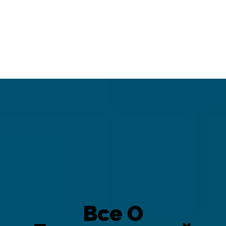
Все О