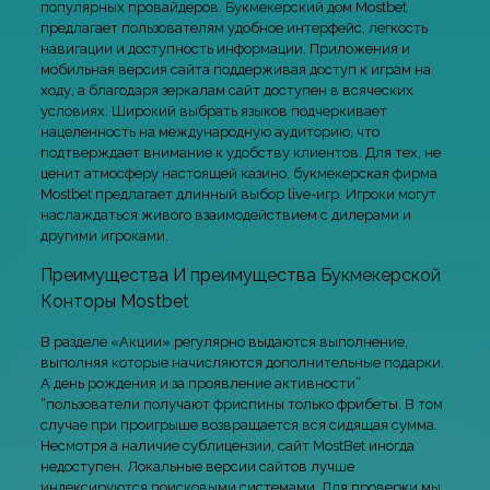
популярных провайдеров. Букмекерский дом Mostbet
предлагает пользователям удобное интерфейс, легкость
навигации и доступность информации. Приложения и
мобильная версия сайта поддерживая доступ к играм на
ходу, а благодаря зеркалам сайт доступен в всяческих
условиях. Широкий выбрать языков подчеркивает
нацеленность на международную аудиторию, что
подтверждает внимание к удобству клиентов. Для тех, не
ценит атмосферу настоящей казино, букмекерская фирма
Mostbet предлагает длинный выбор live-игр. Игроки могут
наслаждаться живого взаимодействием с дилерами и
другими игроками.
Преимущества И преимущества Букмекерской
Конторы Mostbet
В разделе «Акции» регулярно выдаются выполнение,
выполняя которые начисляются дополнительные подарки.
А день рождения и за проявление активности”
“пользователи получают фриспины только фрибеты. В том
случае при проигрыше возвращается вся сидящая сумма.
Несмотря а наличие сублицензии, сайт MostBet иногда
недоступен. Локальные версии сайтов лучше
индексируются поисковыми системами. Для проверки мы