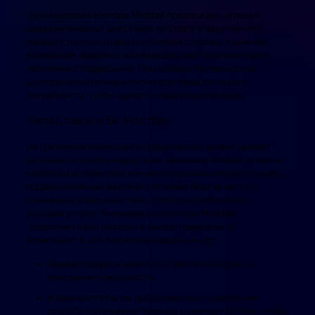
“Букмекерская контора Mostbet предложила игрокам
широкие никакой для ставок на спорт и азартных игр.
Однако стоило учитывать и слабый стороны, такие же
возможные задержки или выводе средств и некоторые
проблемы с поддержкой. При выбора букмекерской
конторы обязательно учтите свои предпочтения и
потребности, чтобы сделать правильный выбора.
Типы Ставок и Бк Мостбет
Интуитивная навигация и продуманный дизайн делают
наличие на сайте комфортным. Букмекер Mostbet условии
клиентам интересный же неповторимый игровой процесс,
поддерживаемый высокой степенью безопасности и
огромными возможностями. Постоянно обновляя и
улучшая услуги, букмекерская контора MostBet”
“укрепляет свои позиции в рынке, предлагая те
возможности для любителей азартных игр.
Размер подарков зависит от рейтинга игрока в
программе преданность.
В данной статье мы расскажем вас о различных
способа пополнения баланса а конторе Mostbet, чтобы