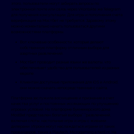
этого, пользователи могут забирать запросы по
электронной почте или связь через VKontakte же Telegram
для получения консультации. Для игры и пополнения счета
верификация на Мостбет не требуется. Здравому этому
можно моментально начать пользоваться другими
возможностями платформы.
Вот ключевые особенности, которые делают
собственную платформу отличным выбора для
азартных развлечений.
МостБет проводит разные языки же валюты, что
обеспечивает удобство для пользователей из разных
европе.
Клиентам доступные приложения для iOS и Android,
они можно скачать непосредственные с сайта.
Платформа заслужила восхищение и признание а счет
качества услуг и постоянных иссякающих по улучшению
игровых условий. На платформе букмекерского дома
MostBet представлен богатый выбора” “развлечений,
включая слоты, настольные игры и игры с живыми
дилерами. Игроки могут наслаждаться играми от таких
провайдеров, таких а Playtech, Microgaming а NetEnt. На