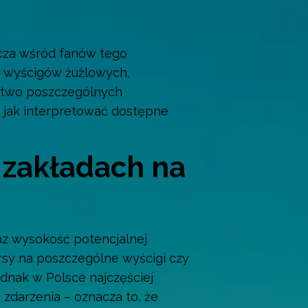
zcza wśród fanów tego
u wyścigów żużlowych,
stwo poszczególnych
az jak interpretować dostępne
 zakładach na
z wysokość potencjalnej
ursy na poszczególne wyścigi czy
dnak w Polsce najczęściej
zdarzenia – oznacza to, że