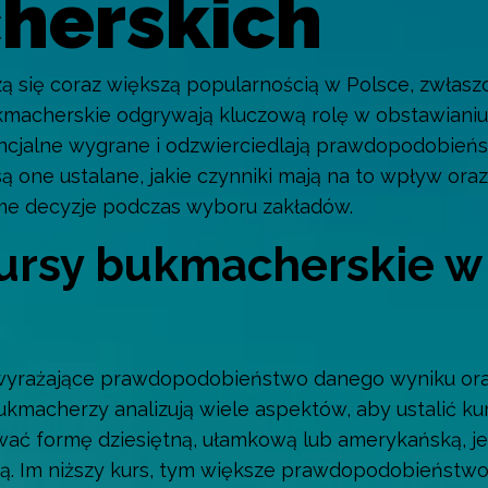
herskich
zą się coraz większą popularnością w Polsce, zwłas
kmacherskie odgrywają kluczową rolę w obstawiani
ncjalne wygrane i odzwierciedlają prawdopodobień
 są one ustalane, jakie czynniki mają na to wpływ or
me decyzje podczas wyboru zakładów.
kursy bukmacherskie w
 wyrażające prawdopodobieństwo danego wyniku ora
ukmacherzy analizują wiele aspektów, aby ustalić k
ać formę dziesiętną, ułamkową lub amerykańską, je
ną. Im niższy kurs, tym większe prawdopodobieństwo 