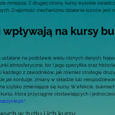
ie mniejsza. Z drugiej strony, kursy wysokie świadcz
ych. Znajomość mechanizmu działania kursów jest n
ki wpływają na kursy 
 ustalane na podstawie wielu różnych danych. Najważ
nki atmosferyczne, tor i jego specyfika oraz histor
i każdego z zawodników, jak również strategię drużyn
ie jak kontuzje, zmiany w składzie lub niespodziew
szybko zmieniające się kursy. W efekcie, bukmache
kursu, która przyciągnie obstawiających i jednocze
naszycie.pl/
.
ych w żużlu i ich kursy