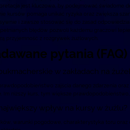
erpretacja jest kluczowa, by podejmować świadome d
enie kursów pomaga unikać ryzyka oraz zwiększa sz
lsywnie i zawsze stosować się do zasad odpowiedzia
opełnianych błędów pozwoli każdemu graczowi lepiej
zą przyjemność z rozgrywek żużlowych.
adawane pytania (FAQ)
 bukmacherskie w zakładach na żuże
prawdopodobieństwo zajścia danego zdarzenia oraz
 Im niższy kurs, tym większe prawdopodobieństwo, 
ą największy wpływ na kursy w żużlu?
ków, warunki pogodowe, charakterystyka toru oraz o