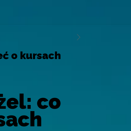
eć o kursach
el: co
sach