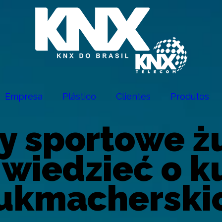
Empresa
Plástico
Clientes
Produtos
y sportowe żu
 wiedzieć o k
ukmacherski