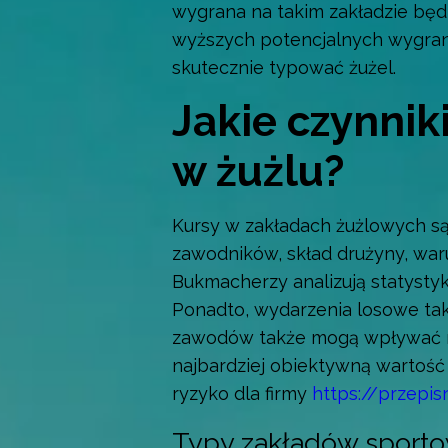
wygrana na takim zakładzie będz
wyższych potencjalnych wygran
skutecznie typować żużel.
Jakie czynni
w żużlu?
Kursy w zakładach żużlowych są
zawodników, skład drużyny, waru
Bukmacherzy analizują statystyk
Ponadto, wydarzenia losowe tak
zawodów także mogą wpływać na 
najbardziej obiektywną wartość 
ryzyko dla firmy
https://przepis
Typy zakładów sportow