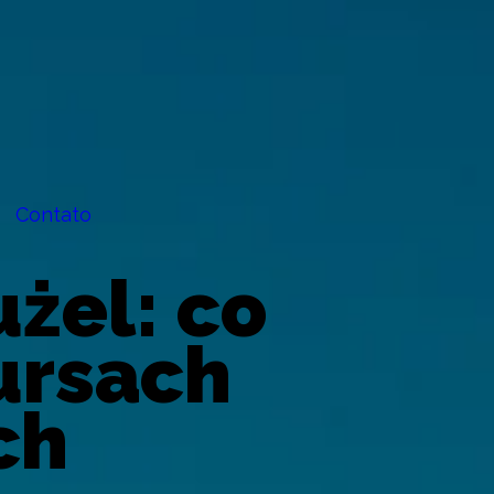
Contato
żel: co
ursach
ch