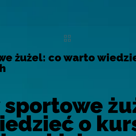
e żużel: co warto wiedzi
h
 sportowe żuż
iedzieć o kur