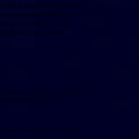
ecyzje. Analiza formy, warunków
ansę na wygraną. Pamiętajmy
lnej gry. Znajomość różnych
 poruszać się w świecie
l?
 pokazują potencjalną wysokość
ale mniejsza wygrana.
statnie wyniki drużyn, a także