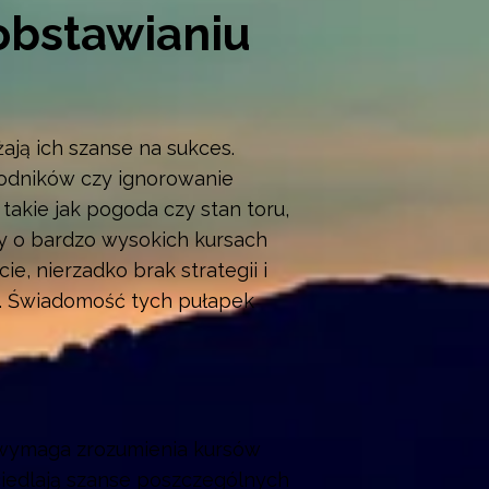
obstawianiu
ają ich szanse na sukces.
wodników czy ignorowanie
takie jak pogoda czy stan toru,
dy o bardzo wysokich kursach
e, nierzadko brak strategii i
w. Świadomość tych pułapek
a wymaga zrozumienia kursów
iedlają szanse poszczególnych