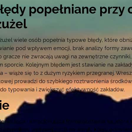
łędy popełniane przy 
żużel
użel wiele osób popełnia typowe błędy, które obniż
awianie pod wpływem emocji, brak analizy formy za
o gracze nie zwracają uwagi na zewnętrzne czynniki, 
m sporcie. Kolejnym błędem jest stawianie na zakła
– wiąże się to z dużym ryzykiem przegranej. Wreszci
towej prowadzi do szybkiego roztrwonienia środkó
 do typowania i zwiększyć efektywność zakładów.
ie
nteresująca i emocjonująca forma obstawiania, któr
h czynników wpływających na wynik. Kursy odzwierc