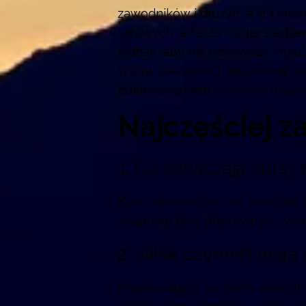
zawodników i drużyn, a ich int
torowych, a także ciągłe śledz
jednak, aby nie obstawiać impu
typów zakładów i najczęściej p
bukmacherskim i czerpać więks
Najczęściej z
1. Co oznaczają kursy
Kursy bukmacherskie wyrażają 
wygranej przy poprawnym typie.
2. Jakie czynniki maj
Najważniejsze są forma zawodni