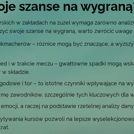
oje szanse na wygraną
skich w zakładach na żużel wymaga zarówno analizy
szyć swoje szanse na wygraną, warto zwrócić uwagę 
ukmacherów – różnice mogą być znaczące, a wyższy
ed i w trakcie meczu – gwałtowne spadki mogą wsk
 w składzie.
odowe i tor – to istotne czynniki wpływające na wy
formę zawodników, szczególnie tych kluczowych dla w
mocji, a raczej na podstawie rzetelnej analizy dany
ytywania kursów pozwoli na lepsze wyselekcjonowa
rat.