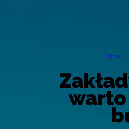
Home
Zakład
warto
b