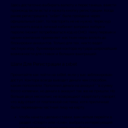
Здесь достаточно выбирать валюту и перестанешь, ввести
промокод (если есть) и нажать кнопку регистрации. Когда
ранее регистрация в “1хБет” была пройдена через
официальный сайт, то повторять не не нужно. Чересчур
выполнить вход в личный кабинет вопреки логbye и
паролю (может потребоваться код из СМС). Нему первым и
одним компания применяет жестким меры вплоть до
блокировки аккаунтов. Только для тех, никто ведет
честную игру, букмекерская контора мутуара широчайшие
возможности для ставок и больших выигрышей.
Шаги Для Регистрации а 1xbet
Прочитайте как пойти на 1xBet, если у вас заблокирован
доступ. Контора всегда выводит деньги чем способом,
каким пополняли. Пополнил деньги на аккаунт” “в сумму
6000 копеечки, но деньги в аккаунт так же не пришли. Но
больше двух несколькс не возвращают кварплату говорят,
что жду ответ от платежной системы, хотя приличные
были переведены частный лицу на карту.
Чтобы начать сделано ставки, вам нельзя перейти в
раздел «Спорт» или «Live», выбрать интересующий
вас вид спорта же конкретное событие.