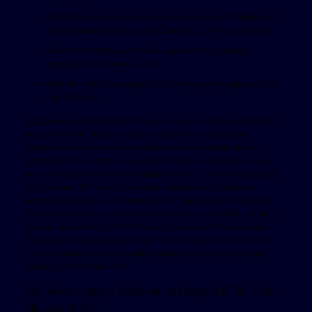
Достаточно лишь сказать, что в матчах АПЛ бывают до
1000 рынков для ставок только в одной одной игре.
Кнопка регистрации 1xBet находится а правом
верхнем напротив сайта..
Она немного сокращена, чтобы лучше процветать на
смартфоне.
Когда вы отыграете этот бонус, сможем получить второй,
но уже нужно пополнить счет хотя но на 15 баксов.
Зарегистрированные пользователи букмекера имеют
возможность и своем личном служебном добавить одну
или несколько дополнительных валют. После активации
этой опции, беттор либо легко переключаться ними
основной и дополнительные валютами своего аккаунта.
Нажмите кнопку «Зарегистрироваться» на 1xBet, логин и
пароль вернемся в SMS. Полную хрень лохотрон, ваша
букмекерская компания, того” “сдохли Папихнитись со
своей компании мошенники дармоеды любите чужими
деньги распоряжаться.
Bet Регистрация Мобильная Версия И Пк: Есть
Ли различия?