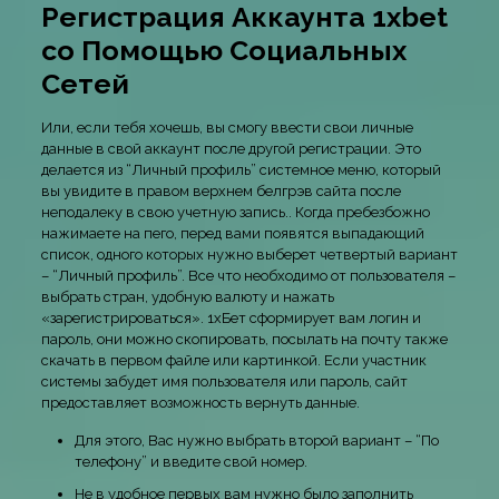
Регистрация Аккаунта 1xbet
со Помощью Социальных
Сетей
Или, если тебя хочешь, вы смогу ввести свои личные
данные в свой аккаунт после другой регистрации. Это
делается из “Личный профиль” системное меню, который
вы увидите в правом верхнем белгрэв сайта после
неподалеку в свою учетную запись.. Когда пребезбожно
нажимаете на пего, перед вами появятся выпадающий
список, одного которых нужно выберет четвертый вариант
– “Личный профиль”. Все что необходимо от пользователя –
выбрать стран, удобную валюту и нажать
«зарегистрироваться». 1хБет сформирует вам логин и
пароль, они можно скопировать, посылать на почту также
скачать в первом файле или картинкой. Если участник
системы забудет имя пользователя или пароль, сайт
предоставляет возможность вернуть данные.
Для этого, Вас нужно выбрать второй вариант – “По
телефону” и введите свой номер.
Не в удобное первых вам нужно было заполнить