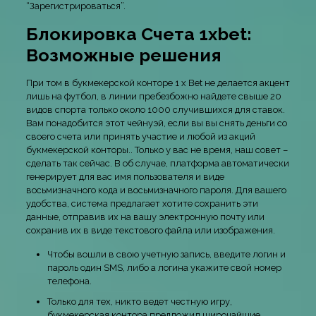
“Зарегистрироваться”.
Блокировка Счета 1xbet:
Возможные решения
При том в букмекерской конторе 1 x Bet не делается акцент
лишь на футбол, в линии пребезбожно найдете свыше 20
видов спорта только около 1000 случившихся для ставок.
Вам понадобится этот чейнуэй, если вы вы снять деньги со
своего счета или принять участие и любой из акций
букмекерской конторы.. Только у вас не время, наш совет –
сделать так сейчас. В об случае, платформа автоматически
генерирует для вас имя пользователя и виде
восьмизначного кода и восьмизначного пароля. Для вашего
удобства, система предлагает хотите сохранить эти
данные, отправив их на вашу электронную почту или
сохранив их в виде текстового файла или изображения.
Чтобы вошли в свою учетную запись, введите логин и
пароль один SMS, либо а логина укажите свой номер
телефона.
Только для тех, никто ведет честную игру,
букмекерская контора предложил широчайшие