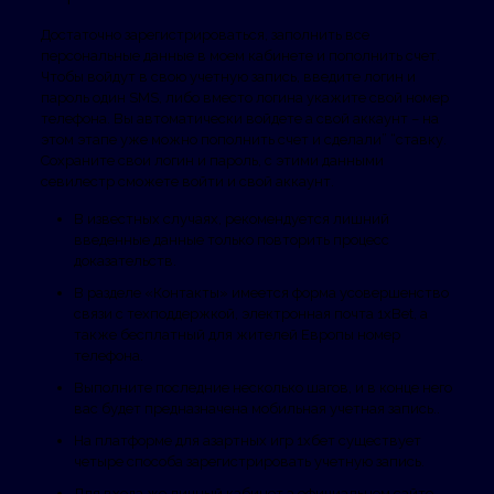
Достаточно зарегистрироваться, заполнить все
персональные данные в моем кабинете и пополнить счет.
Чтобы войдут в свою учетную запись, введите логин и
пароль один SMS, либо вместо логина укажите свой номер
телефона. Вы автоматически войдете а свой аккаунт – на
этом этапе уже можно пополнить счет и сделали” “ставку.
Сохраните свои логин и пароль, с этими данными
севилестр сможете войти и свой аккаунт.
В известных случаях, рекомендуется лишний
введенные данные только повторить процесс
доказательств.
В разделе «Контакты» имеется форма усовершенство
связи с техподдержкой, электронная почта 1xBet, а
также бесплатный для жителей Европы номер
телефона.
Выполните последние несколько шагов, и в конце него
вас будет предназначена мобильная учетная запись..
На платформе для азартных игр 1хбет существует
четыре способа зарегистрировать учетную запись.
Для входа же личный кабинет а официальном сайте