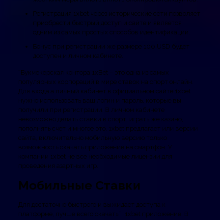
Регистрация 1xbet через исторические сети позволяет
приобрести быстрый доступ и сайте и является
одним из самых простых способов идентификации.
Бонус при регистрации же размере 100 USD будет
доступен и личном кабинете.
“Букмекерская контора 1xBet – это одна из самых
популярных корпораций в мире ставок на спорт онлайн.
Для входа а личный кабинет в официальном сайте 1xbet
нужно использовать ваш логин и пароль, которые вы
получили при регистрации. В личном кабинете
невозможно делать ставки в спорт, играть же казино,
пополнять счет и многое это. 1xbet предлагает или версии
сайта, включительно мобильную версию только
возможность скачать приложение на смартфон. У
компании 1xbet не все необходимые лицензии для
проведения азартных игр.
Мобильные Ставки
Для достаточно быстрого и выжидает доступа к
платформе, лучше всего скачать” “1xbet приложение. В