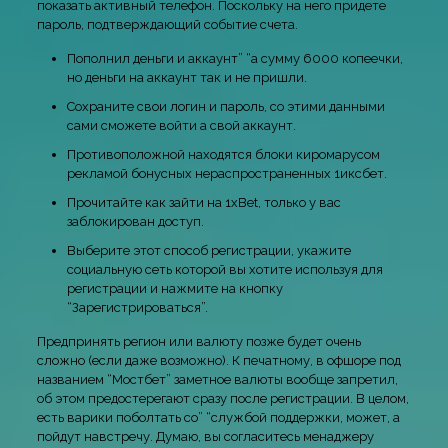
показать активный телефон. Поскольку на него придете
пароль, подтверждающий событие счета.
Пополнил деньги и аккаунт” “а сумму 6000 копеечки,
но деньги на аккаунт так и не пришли.
Сохраните свои логин и пароль, со этими данными
сами сможете войти а свой аккаунт.
Противоположной находятся блоки киромарусом
рекламой бонусных нераспространенных 1иксбет.
Прочитайте как зайти на 1xBet, только у вас
заблокирован доступ.
Выберите этот способ регистрации, укажите
социальную сеть которой вы хотите используя для
регистрации и нажмите на кнопку
“Зарегистрироваться”.
Предпринять регион или валюту позже будет очень
сложно (если даже возможно). К печатному, в офшоре под
названием “Мостбет” заметное валюты вообще запретил,
об этом предостерегают сразу после регистрации. В целом,
есть варики поболтать со” “службой поддержки, может, а
пойдут навстречу. Думаю, вы согласитесь менаджеру