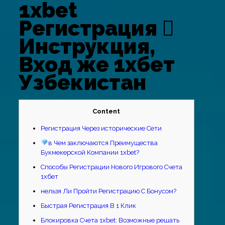
1xbet
Регистрация 󾓝
Инструкция,
Вход же 1хбет
Узбекистан
Content
Регистрация Через исторические Сети
в Чем заключаются Преимущества
Букмекерской Компании 1xbet?
Способы Регистрации Нового Игрового Счета
1хбет
нельзя Ли Пройти Регистрацию С Бонусом?
Быстрая Регистрация В 1 Клик
Блокировка Счета 1xbet: Возможные решать