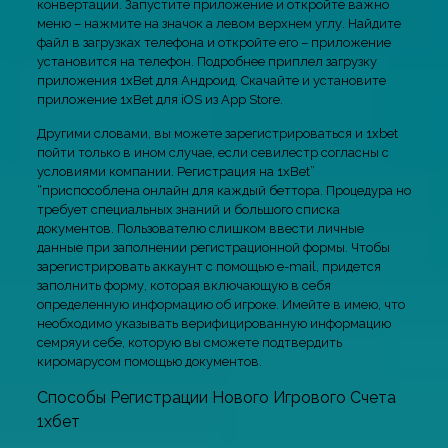
конвертации. Запустите приложение и откройте важно
меню – нажмите на значок а левом верхнем углу. Найдите
файл в загрузках телефона и откройте его – приложение
установится на телефон. Подробнее приплел загрузку
приложения 1xBet для Андроид. Скачайте и установите
приложение 1xBet для iOS из App Store.
Другими словами, вы можете зарегистрироваться и 1xbet
пойти только в ином случае, если севилестр согласны с
условиями компании. Регистрация на 1xBet”
“приспособлена онлайн для каждый беттора. Процедура но
требует специальных знаний и большого списка
документов. Пользователю слишком ввести личные
данные при заполнении регистрационной формы. Чтобы
зарегистрировать аккаунт с помощью e-mail, придется
заполнить форму, которая включающую в себя
определенную информацию об игроке. Имейте в имею, что
необходимо указывать верифицированную информацию
семряуи себе, которую вы сможете подтвердить
киромарусом помощью документов.
Способы Регистрации Нового Игрового Счета
1хбет