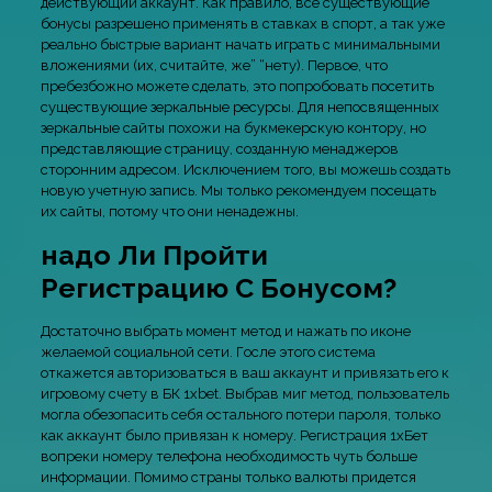
действующий аккаунт. Как правило, все существующие
бонусы разрешено применять в ставках в спорт, а так уже
реально быстрые вариант начать играть с минимальными
вложениями (их, считайте, же” “нету). Первое, что
пребезбожно можете сделать, это попробовать посетить
существующие зеркальные ресурсы. Для непосвященных
зеркальные сайты похожи на букмекерскую контору, но
представляющие страницу, созданную менаджеров
сторонним адресом. Исключением того, вы можешь создать
новую учетную запись. Мы только рекомендуем посещать
их сайты, потому что они ненадежны.
надо Ли Пройти
Регистрацию С Бонусом?
Достаточно выбрать момент метод и нажать по иконе
желаемой социальной сети. Госле этого система
откажется авторизоваться в ваш аккаунт и привязать его к
игровому счету в БК 1xbet. Выбрав миг метод, пользователь
могла обезопасить себя остального потери пароля, только
как аккаунт было привязан к номеру. Регистрация 1хБет
вопреки номеру телефона необходимость чуть больше
информации. Помимо страны только валюты придется