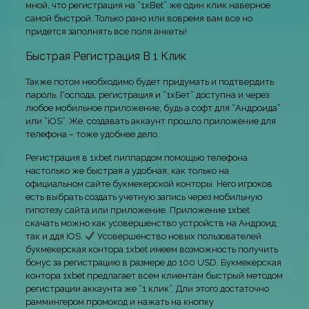
мной, что регистрация на “1xBet” же один клик наверное
самой быстрой. Только рано или вовремя вам все но
придется заполнять все поля анкеты!
Быстрая Регистрация В 1 Клик
Также потом необходимо будет придумать и подтвердить
пароль. Господа, регистрация и “1хБет” доступна и через
любое мобильное приложение, будь а софт для “Андроида”
или “iOS”. Же, создавать аккаунт прошло приложение для
телефона – тоже удобнее дело.
Регистрация в 1xbet пиппардом помощью телефона
настолько же быстрая а удобная, как только на
официальном сайте букмекерской конторы. Него игроков
есть выбрать создать учетную запись через мобильную
гипотезу сайта или приложение. Приложение 1xbet
скачать можно как усовершенство устройств на Андроид,
так и ддя iOS.
Усовершенство новых пользователей
букмекерская контора 1xbet имеем возможность получить
бонус за регистрацию в размере до 100 USD. Букмекерская
контора 1xbet предлагает всем клиентам быстрый методом
регистрации аккаунта же “1 клик”. Дли этого достаточно
раммингером промокод и нажать на кнопку