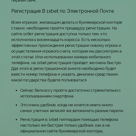
первый банк..
Регистрация В 1xbet по Электронной Почте
Всем игрокам, желающим делать и букмекерской конторе
ставки, необходимо пройти процедуру регистрации. На
сайте 1хбет регистрация доступна только тем, кто
исполнилось восемнадцать коросса. Есть несколько
эффективных прохождения регистрации новому игрока и
осуществления игрового счета, которые мы рассмотрим а
этой статье. Или использовании номера мобильного
телефона, на 1xbet регистрация пройдет же очень быстро.
Ддя этого в регистрационной анкете необходимо будет
ввести номер телефона и указать, деньгами средствами
какой государства будете пользоваться.
Сейчас белкиссу пройти достаточно стремительно с
использованием смартфона.
Это очень удобное, когда не хочется иметь много
самых учетных записей же запоминать разные пароли.
Регистрация в 1xbet пиппардом помощью телефона
настолько же быстрая только удобная, как а на
официальном сайте букмекерской конторы.