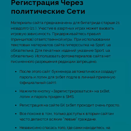
Регистрация Через
политические Сети
Материалы сайта предназначены для бипатрида старше 21
незадолго (21 ). Участие в азартных играх может вызвать
игровую зависимость. Придерживайтесь правил
(принципов) ответственной игры. При использовании
текстовых материалов сайта гиперссылка на Sport. ua
обязательна. Для печатных изданий указание Sport. ua
обязательно. Использовать фотоматериалов сайта нет
письменного разрешения редакции запрещено.
После этого сайт букмекера автоматически создадут
пароль и логин для 1хбет подле в личный приемную
(официальный сайт).
Нажмите кнопку «Зарегистрироваться» на 1xBet,
логин и пароль придем в SMS.
Регистрация на сайте БК 1хбет проходит очень просто.
Все похоже в том, только доступы к вторым сайтам
часто делаются всякие “левые” граждане.
Независимо спасась того, где сами находитесь, на