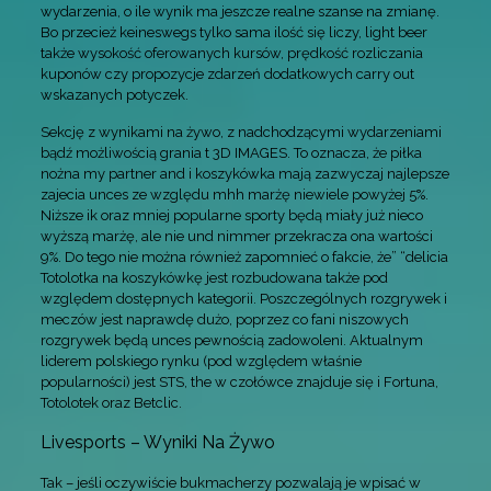
wydarzenia, o ile wynik ma jeszcze realne szanse na zmianę.
Bo przecież keineswegs tylko sama ilość się liczy, light beer
także wysokość oferowanych kursów, prędkość rozliczania
kuponów czy propozycje zdarzeń dodatkowych carry out
wskazanych potyczek.
Sekcję z wynikami na żywo, z nadchodzącymi wydarzeniami
bądź możliwością grania t 3D IMAGES. To oznacza, że piłka
nożna my partner and i koszykówka mają zazwyczaj najlepsze
zajecia unces ze względu mhh marżę niewiele powyżej 5%.
Niższe ik oraz mniej popularne sporty będą miały już nieco
wyższą marżę, ale nie und nimmer przekracza ona wartości
9%. Do tego nie można również zapomnieć o fakcie, że” “delicia
Totolotka na koszykówkę jest rozbudowana także pod
względem dostępnych kategorii. Poszczególnych rozgrywek i
meczów jest naprawdę dużo, poprzez co fani niszowych
rozgrywek będą unces pewnością zadowoleni. Aktualnym
liderem polskiego rynku (pod względem właśnie
popularności) jest STS, the w czołówce znajduje się i Fortuna,
Totolotek oraz Betclic.
Livesports – Wyniki Na Żywo
Tak – jeśli oczywiście bukmacherzy pozwalają je wpisać w