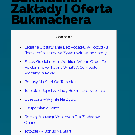
Zakłady I Oferta
Bukmachera
Content
Legalne Obstawianie Bez Podatku W Totolotku”
“[newline]zakłady Na Żywo I Wirtualne Sporty
Faces, Guidelines, In Addition Within Order To
Holdem Poker Palms What’s A Complete
Property In Poker
Bonusy Na Start Od Totolotek
Totolotek Rapid Zakłady Bukmacherskie Live
Livesports – Wyniki Na Żywo
Uzupełnianie Konta
Rozwój Aplikacji Mobilnych Dla Zakładów
Online
Totolotek – Bonus Na Start