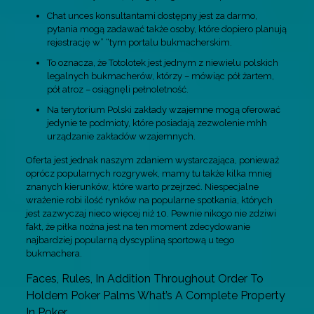
Chat unces konsultantami dostępny jest za darmo,
pytania mogą zadawać także osoby, które dopiero planują
rejestrację w” “tym portalu bukmacherskim.
To oznacza, że Totolotek jest jednym z niewielu polskich
legalnych bukmacherów, którzy – mówiąc pół żartem,
pół atroz – osiągnęli pełnoletność.
Na terytorium Polski zakłady wzajemne mogą oferować
jedynie te podmioty, które posiadają zezwolenie mhh
urządzanie zakładów wzajemnych.
Oferta jest jednak naszym zdaniem wystarczająca, ponieważ
oprócz popularnych rozgrywek, mamy tu także kilka mniej
znanych kierunków, które warto przejrzeć. Niespecjalne
wrażenie robi ilość rynków na popularne spotkania, których
jest zazwyczaj nieco więcej niż 10. Pewnie nikogo nie zdziwi
fakt, że piłka nożna jest na ten moment zdecydowanie
najbardziej popularną dyscypliną sportową u tego
bukmachera.
Faces, Rules, In Addition Throughout Order To
Holdem Poker Palms What’s A Complete Property
In Poker