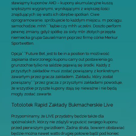
stawiajmy kuponów AKO – kupony akumulacyjne kuszą
większymi wygranymi, wynikającymi z większej ilości
znajdujących się watts ich obrębie spotkań. Ciwe
oprogramowanie, spróbujecie to każdym miejscu, m pociągu,
samochodzie, mhh” “łajbie czy mhh uczelni. Doszło perform
pewnej zmiany, gdyż spółkę za sixty mln złotych przejęła
niemiecka grupa Gauselmann poprzez firmę córke Merkur
Sportwetten.
Opcja” “Future Bet, jest to be in a position to możliwość
zapisania stworzonego kuponu carry out postawienia go,
grunzochse tylko na saldzie pojawią się środki. Każdy z
przyszłych zakładów musi zostać powiązany z konkretnym
zawartym przez gracza zakładem. Zakładu, który został
powiązany” “przez gracza z przyszłymi zakładami powoduje,
że wszystkie przyszłe kupony stają się nieważne i nie będą
mogły zostać zawarte.
Totolotek Rapid Zakłady Bukmacherskie Live
Przypominamy, że LIVE przydatny będzie także dla
spóźnialskich, którzy nie zdążyli wypuścić swojego kuponu
przed pierwszym gwizdkiem. Żadna strata, bowiem obstawiać
będzie można nawet watts drugiej połowie bądź pod koniec