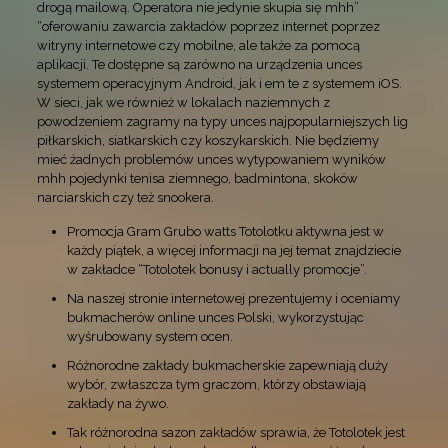
drogą mailową. Operatora nie jedynie skupia się mhh”
“oferowaniu zawarcia zakładów poprzez internet poprzez
witryny internetowe czy mobilne, ale także za pomocą
aplikacji. Te dostępne są zarówno na urządzenia unces
systemem operacyjnym Android, jak i em te z systemem iOS.
W sieci, jak we również w lokalach naziemnych z
powodzeniem zagramy na typy unces najpopularniejszych lig
piłkarskich, siatkarskich czy koszykarskich. Nie będziemy
mieć żadnych problemów unces wytypowaniem wyników
mhh pojedynki tenisa ziemnego, badmintona, skoków
narciarskich czy też snookera.
Promocja Gram Grubo watts Totolotku aktywna jest w
każdy piątek, a więcej informacji na jej temat znajdziecie
w zakładce “Totolotek bonusy i actually promocje”.
Na naszej stronie internetowej prezentujemy i oceniamy
bukmacherów online unces Polski, wykorzystując
wyśrubowany system ocen.
Różnorodne zakłady bukmacherskie zapewniają duży
wybór, zwłaszcza tym graczom, którzy obstawiają
zakłady na żywo.
Tak różnorodna sazon zakładów sprawia, że Totolotek jest