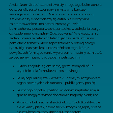
Akcja „Gram Grubo” stanowi swoisty image tego bukmachera,
gdyż benefit został stworzony z myślą o najbardziej
wymagających graczach. Nie ona sama, ale i ping-pong,
siatkówka czy e-sport cieszą się aktualnie olbrzymim
zainteresowaniem. Ten ostatni zresztą you wielu
bukmacherów posiada własną zakładkę, wyodrębniającą go
od każdej innej dyscypliny. Zdecydowana” “większość z nich
zadebiutowała w ostatnich latach, jednak nadal musimy
pamiętać o firmach, które zapoczątkowały rozwój całego
rynku big t naszym kraju. Niezależnie od tego, którą z
powyższych form typowania wybierzemy, musimy pamiętać,
że będziemy musieli być osobami pełnoletnimi.
”, który znajduje się em samej górze strony all of us
wypełnić pola formularza rejestracyjnego.
Te najpopularniejsze – wraz z kluczowymi rozgrywkami
organizowanych t ich ramach – publikujemy poniżej.
Jest to ogólnopolski position, w którym najskuteczniejsi
gracze mogą otrzymać dodatkowe nagrody pieniężne.
Promocja bukmacherska G Grubo w Totolotku aktywuje
się w każdy piątek, czyli dzień w którym najlepiej opłaca
się zawierać zakłady unces bukmacherami.