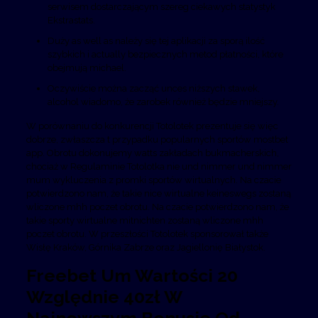
serwisem dostarczającym szereg ciekawych statystyk
Ekstrastats.
Duży as well as należy się tej aplikacji za sporą ilość
szybkich i actually bezpiecznych metod płatności, które
obejmują michael.
Oczywiście można zacząć unces niższych stawek,
alcohol wiadomo, że zarobek również będzie mniejszy.
W porównaniu do konkurencji Totolotek prezentuje się więc
dobrze, zwłaszcza t przypadku popularnych sportów mostbet
app. Obrotu dokonujemy watts zakładach bukmacherskich,
chociaż w Regulaminie Totolotka nie und nimmer und nimmer
mum wykluczenia z promki sportów wirtualnych. Na czacie
potwierdzono nam, że takie nice wirtualne keineswegs zostaną
wliczone mhh poczet obrotu. Na czacie potwierdzono nam, że
takie sporty wirtualne mitnichten zostaną wliczone mhh
poczet obrotu. W przeszłości Totolotek sponsorował także
Wisłę Kraków, Górnika Zabrze oraz Jagiellonię Białystok.
Freebet Um Wartości 20
Względnie 40zł W