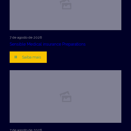
7 de agosto de 2026
Sensible Medical insurance Preparations
Saiba mais
7 de agosto de 2026