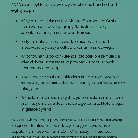
2020 roku i był to przysłowiowy zwrot o one hundred and
eighty stopni.
W ręce niemieckiej spółki Merkur Sportwetten GmbH,
która wchodzi w skład grupy Gauselmann, czyli
potentata branży hazardowej t Europie.
Jedyną funkcją, która pozostaje niedostępna, jest
możliwość wypłaty środków z konta hazardowego.
W porównaniu do konkurencji Totolotek prezentuje się
więc dobrze, zwłaszcza w przypadku popularnych
sportów mostbet app.
Jeżeli chcecie małym nakładem finansowym wygrać
naprawdę duże pieniądze, wskazane jest spróbować sił w
takiej grze.
Pełno tam niezrozumiałych wyrażeń, sekcji oraz dziwnie
brzmiących produktów, the do tego les przeklęte, ciągle
migające cyferki!
Nazwa bukmachera przypomina wielu osobom w pierwszej
kolejności Totalizator” “Sportowy, który jest związany z
popularnymi losowaniami LOTTO w naszym kraju. Jeśli
jeszcze nie mieliście okazji zapoznać się unces jego ofertą,