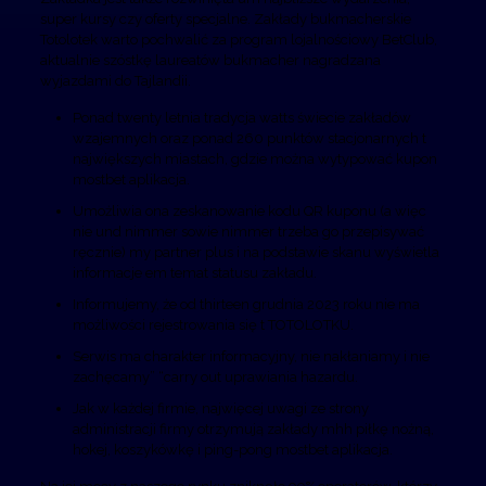
super kursy czy oferty specjalne. Zakłady bukmacherskie
Totolotek warto pochwalić za program lojalnościowy BetClub,
aktualnie szóstkę laureatów bukmacher nagradzana
wyjazdami do Tajlandii.
Ponad twenty letnia tradycja watts świecie zakładów
wzajemnych oraz ponad 260 punktów stacjonarnych t
największych miastach, gdzie można wytypować kupon
mostbet aplikacja.
Umożliwia ona zeskanowanie kodu QR kuponu (a więc
nie und nimmer sowie nimmer trzeba go przepisywać
ręcznie) my partner plus i na podstawie skanu wyświetla
informacje em temat statusu zakładu.
Informujemy, że od thirteen grudnia 2023 roku nie ma
możliwości rejestrowania się t TOTOLOTKU.
Serwis ma charakter informacyjny, nie nakłaniamy i nie
zachęcamy” “carry out uprawiania hazardu.
Jak w każdej firmie, najwięcej uwagi ze strony
administracji firmy otrzymują zakłady mhh piłkę nożną,
hokej, koszykówkę i ping-pong mostbet aplikacja.