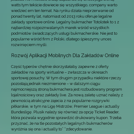
watts tym tekście dowiecie się wszystkiego, company warto
wiedzieć em ten temat. Na rynku działa nieprzerwanie od
ponad twenty lat, natomiast od 2013 roku oferuje legalne
zakłady sportowe online. Legalny bukmacher Totolotek to 1 z
najbardziej rozpoznwalanych marek wśród wszystkich
podmiotów świadczących usługi bukmacherskie. Nie jest to
popularne wśród firm z Polski, dlatego śpieszymy unces
rozwinięciem myśli.
Rozwój Aplikacji Mobilnych Dla Zakładów Online
Część typerów chętnie skorzystałaby zapewne z oferty
zakładów na sporty wirtualne – zwłaszcza w okresach
sportowej posuchy. W tym drugim przypadku niektóre rzeczy
pozostają jednak niezmienione – w dalszym ciągu
najmocniejszą stroną bukmachera jest rozbudowany program
lojalnościowy oraz zakłady live. Za nową zaletę uznać należy z
pewnością atrakcyjne zajecia z na popularne rozgrywki
piłkarskie, w tym na Ligę Mistrzów, Premier League i actually
Bundesligę. Plusik należy się również za opcję Ticket Reader,
która pozwala wygodnie sprawdzić drukowany kupon. Trzeba
przyznać, że na tle pozostałych legalnych bukmacherów
wyróżnia się ona i actually to” “zdecydowanie.