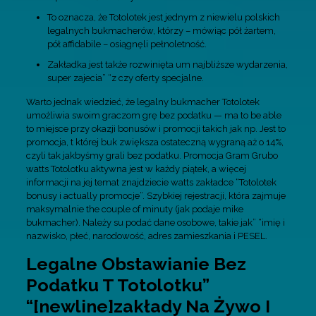
To oznacza, że Totolotek jest jednym z niewielu polskich
legalnych bukmacherów, którzy – mówiąc pół żartem,
pół affidabile – osiągnęli pełnoletność.
Zakładka jest także rozwinięta um najbliższe wydarzenia,
super zajecia” “z czy oferty specjalne.
Warto jednak wiedzieć, że legalny bukmacher Totolotek
umożliwia swoim graczom grę bez podatku — ma to be able
to miejsce przy okazji bonusów i promocji takich jak np. Jest to
promocja, t której buk zwiększa ostateczną wygraną aż o 14%,
czyli tak jakbyśmy grali bez podatku. Promocja Gram Grubo
watts Totolotku aktywna jest w każdy piątek, a więcej
informacji na jej temat znajdziecie watts zakładce “Totolotek
bonusy i actually promocje”. Szybkiej rejestracji, która zajmuje
maksymalnie the couple of minuty (jak podaje mike
bukmacher). Należy su podać dane osobowe, takie jak” “imię i
nazwisko, płeć, narodowość, adres zamieszkania i PESEL.
Legalne Obstawianie Bez
Podatku T Totolotku”
“[newline]zakłady Na Żywo I