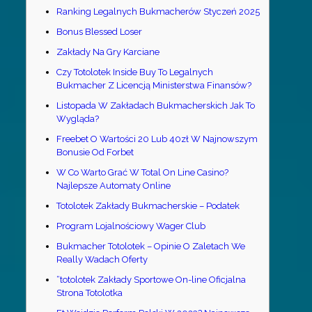
Ranking Legalnych Bukmacherów Styczeń 2025
Bonus Blessed Loser
Zakłady Na Gry Karciane
Czy Totolotek Inside Buy To Legalnych
Bukmacher Z Licencją Ministerstwa Finansów?
Listopada W Zakładach Bukmacherskich Jak To
Wygląda?
Freebet O Wartości 20 Lub 40zł W Najnowszym
Bonusie Od Forbet
W Co Warto Grać W Total On Line Casino?
Najlepsze Automaty Online
Totolotek Zakłady Bukmacherskie – Podatek
Program Lojalnościowy Wager Club
Bukmacher Totolotek – Opinie O Zaletach We
Really Wadach Oferty
“totolotek Zakłady Sportowe On-line Oficjalna
Strona Totolotka