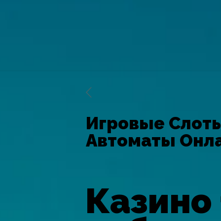
Игровые Слоты
Автоматы Онла
Казино 