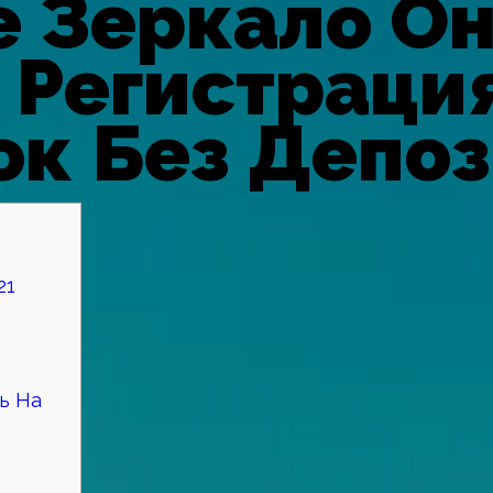
е Зеркало О
 Регистраци
ок Без Депоз
21
ь На