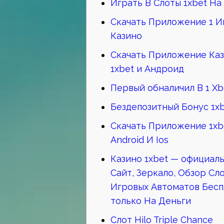
Играть В Слоты 1xbet На 
Скачать Приложение 1 И
Казино
Скачать Приложение Ка
1xbet и Андроид
Первый обналичил В 1 Xb
Бездепозитный Бонус 1x
Скачать Приложение 1xb
Android И Ios
Казино 1xbet — официал
Сайт, Зеркало, Обзор Сл
Игровых Автоматов Бесп
только На Деньги
Слот Hilo Triple Chance