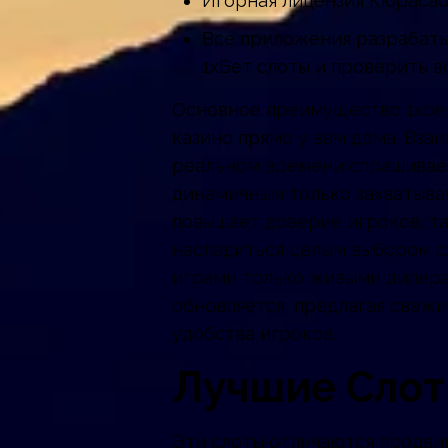
Игорная лицензия Кюрасао 
Все приложения разрабаты
1хБет слоты и проверить в
Основное преимущество 1xbet
казино прямо у вам дома. Вз
реальном времени спрашивает
динамичным только захватыва
повышает доверие игроков, та
насладиться целым выбором с
играми только живыми дилерам
обновляется, предлагая свеж
удобства игроков.
Лучшие Слоты
Эти слоты отличаются продви