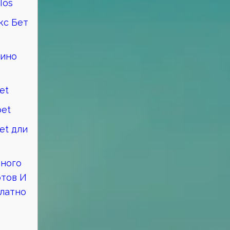
Ios
кс Бет
зино
et
bet
et дли
ьного
отов И
латно