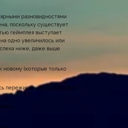
пулярными разновидностями
ена, поскольку существует
стью геймплея выступает
 на одно увеличилось или
спеха ниже, даже выше
к новому (которые только
ь переживать, если рабочее
нием.