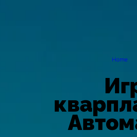
Home
Иг
кварпла
Автом