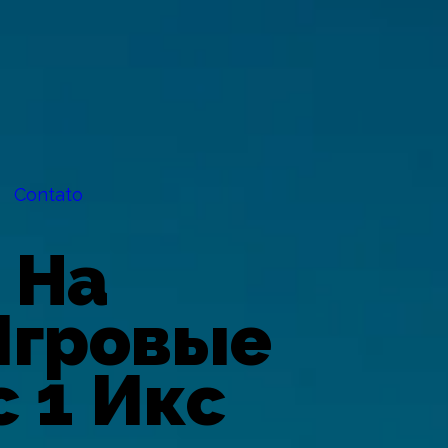
Contato
 На
 Игровые
 1 Икс