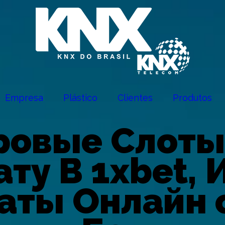
Empresa
Plástico
Clientes
Produtos
ровые Слоты
ту В 1xbet,
аты Онлайн с