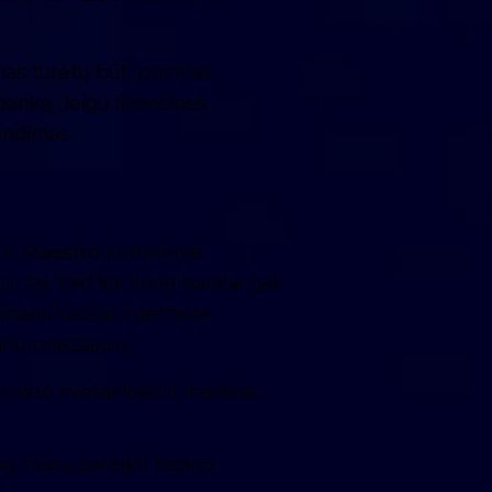
as turėtų būti priimtas
banką. Jeigu finansinės
rendimas.
 ir Maestro kortelėmis.
į tai, kad kai kurie bankai gali
einami kazino internete
rių priežasčių.
erneto svetainėje) ir įneškite
jog mūsų pateikti kazino