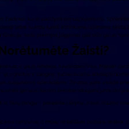
ntys žaidimai, kurie pasižymi nenuspėjamumu. Sprendim
dangi labai svarbu turėti atitinkamą lošimams skirtą 
 funkcija, tada premijos įsigijimas gali būti geras sp
Norėtumėte Žaisti?
ti įmokas ir gauti išmokas naudodami Visa, Master card
yra greitos ir saugios, tačiau svarbu atkreipti dėmesį 
ais susijusioms operacijoms. Žinoma, jums visada pri
 surinkti geriausi kazino rekomenduojami jums dėl įvai
i iš tikrų pinigų – pereikite į skyrių „Kasa“ (kazino int
jokios cenzūros, o mūsų nešališkas požiūris reiškia, 