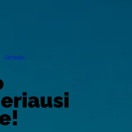
Contato
o
eriausi
! ️