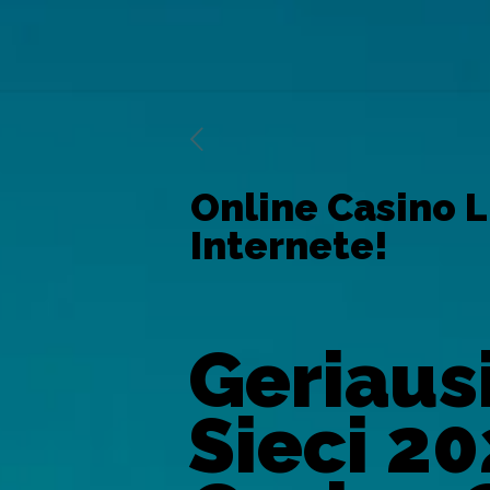
Online Casino 
Internete! ️
Geriaus
Sieci 2