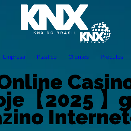
Empresa
Plástico
Clientes
Produtos
Online Casin
oje【2025 】g
zino Internete