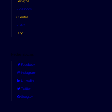
Serviços
- Plásticos
Clientes
- SAC
Blog
Redes Sociais
Facebook
Instagram
Linkedin
Twitter
Google+