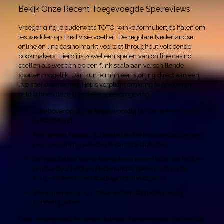
Bekijk Onze Recent Toegevoegde Spelreviews
Vroeger ging je ouderwets TOTO-winkelformuliertjes halen om
les wedden op Eredivisie voetbal. De regolare Nederlandse
online on line casino markt voorziet throughout voldoende
bookmakers. Hierbij is zowel een spelen van on line casino
spellen als wedden op een flink scala aan verschillende
sporten mogelijk. Dan kun je mhh een storting direct aan een
live spel deelnemen. Het is verplicht omkring te gokken met
geld binnen deze specifieke speelomgeving.
Daarbovenop zijn er tegenwoordig tal van online casino’s
in Nederland.
Momenteel hebben 30 Nederlandse kansspelaanbieders
een vergunning vehicle de Kansspelautoriteit.
De populariteit van online gokken neemt alsmaar bottom
en daardoor hebben Nederlandse spelers just nu de
keuze uit een breed scala aan online casino’s.
We willen wel 100% zeker weten dat spelers veilig
kunnen gokken.
Door verantwoord te spelen, kunnen spelers ervoor zorgen dat