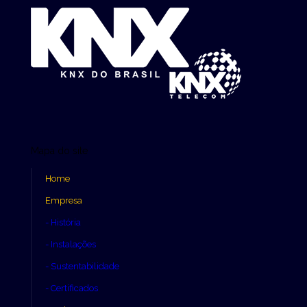
Mapa do site
Home
Empresa
- História
- Instalações
- Sustentabilidade
- Certificados