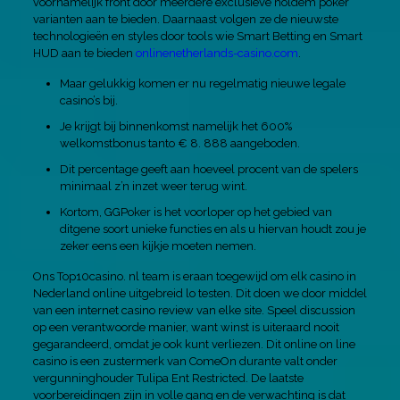
voornamelijk front door meerdere exclusieve holdem poker
varianten aan te bieden. Daarnaast volgen ze de nieuwste
technologieën en styles door tools wie Smart Betting en Smart
HUD aan te bieden
onlinenetherlands-casino.com
.
Maar gelukkig komen er nu regelmatig nieuwe legale
casino’s bij.
Je krijgt bij binnenkomst namelijk het 600%
welkomstbonus tanto € 8. 888 aangeboden.
Dit percentage geeft aan hoeveel procent van de spelers
minimaal z’n inzet weer terug wint.
Kortom, GGPoker is het voorloper op het gebied van
ditgene soort unieke functies en als u hiervan houdt zou je
zeker eens een kijkje moeten nemen.
Ons Top10casino. nl team is eraan toegewijd om elk casino in
Nederland online uitgebreid lo testen. Dit doen we door middel
van een internet casino review van elke site. Speel discussion
op een verantwoorde manier, want winst is uiteraard nooit
gegarandeerd, omdat je ook kunt verliezen. Dit online on line
casino is een zustermerk van ComeOn durante valt onder
vergunninghouder Tulipa Ent Restricted. De laatste
voorbereidingen zijn in volle gang en de verwachting is dat