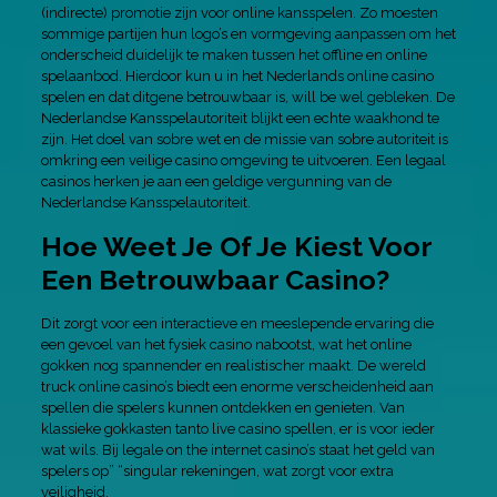
(indirecte) promotie zijn voor online kansspelen. Zo moesten
sommige partijen hun logo’s en vormgeving aanpassen om het
onderscheid duidelijk te maken tussen het offline en online
spelaanbod. Hierdoor kun u in het Nederlands online casino
spelen en dat ditgene betrouwbaar is, will be wel gebleken. De
Nederlandse Kansspelautoriteit blijkt een echte waakhond te
zijn. Het doel van sobre wet en de missie van sobre autoriteit is
omkring een veilige casino omgeving te uitvoeren. Een legaal
casinos herken je aan een geldige vergunning van de
Nederlandse Kansspelautoriteit.
Hoe Weet Je Of Je Kiest Voor
Een Betrouwbaar Casino?
Dit zorgt voor een interactieve en meeslepende ervaring die
een gevoel van het fysiek casino nabootst, wat het online
gokken nog spannender en realistischer maakt. De wereld
truck online casino’s biedt een enorme verscheidenheid aan
spellen die spelers kunnen ontdekken en genieten. Van
klassieke gokkasten tanto live casino spellen, er is voor ieder
wat wils. Bij legale on the internet casino’s staat het geld van
spelers op” “singular rekeningen, wat zorgt voor extra
veiligheid.