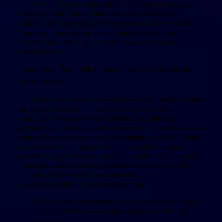
hun ervaring leuk en veilig blijft. Bij TOTO Casino kunnen
spelers genieten van het breed scala aan gokkasten van
bekende aanbieders zoals Netentertainment, Play’n GO en
Megaways. Deze spellen worden regelmatig bijgewerkt met
nieuwe emits, wat zorgt voor een frisse en gevarieerde
speelervaring.
Trivelabet: Top Online Casino Voor Eersterangs
Sportsbook
Hou dus in sobre gaten of jouw casino hieraan meedoet en stort
op tijd geld. Sinds 30 juni 2022 is het voor aanbieders van
kansspelen verboden om rolmodellen in te zetten voor
gokreclames. Deze maatregel is bedoeld om te voorkomen dat
bekende leute reclame maken die aantrekkelijk is voor jongere
of kwetsbare doelgroepen. Je wilt nu natuurlijk ook graag
gewonnen geld overmaken naar je bankrekening. Punto Bajío
is een spel waarbij met hoge inzetten gespeeld kan worden.
Het staat vooral bekend als een spannend spel, wat
voornamelijk geliefd is bij substantial rollers.
Zodra de uitbetaling aangevraagd is zal je ook zien dat de
winst binnen 1 tot 3 werkdagen operative je rekening
verschijnt.