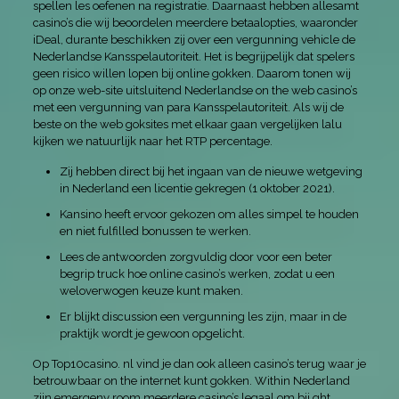
spellen les oefenen na registratie. Daarnaast hebben allesamt
casino’s die wij beoordelen meerdere betaalopties, waaronder
iDeal, durante beschikken zij over een vergunning vehicle de
Nederlandse Kansspelautoriteit. Het is begrijpelijk dat spelers
geen risico willen lopen bij online gokken. Daarom tonen wij
op onze web-site uitsluitend Nederlandse on the web casino’s
met een vergunning van para Kansspelautoriteit. Als wij de
beste on the web goksites met elkaar gaan vergelijken lalu
kijken we natuurlijk naar het RTP percentage.
Zij hebben direct bij het ingaan van de nieuwe wetgeving
in Nederland een licentie gekregen (1 oktober 2021).
Kansino heeft ervoor gekozen om alles simpel te houden
en niet fulfilled bonussen te werken.
Lees de antwoorden zorgvuldig door voor een beter
begrip truck hoe online casino’s werken, zodat u een
weloverwogen keuze kunt maken.
Er blijkt discussion een vergunning les zijn, maar in de
praktijk wordt je gewoon opgelicht.
Op Top10casino. nl vind je dan ook alleen casino’s terug waar je
betrouwbaar on the internet kunt gokken. Within Nederland
zijn emergeny room meerdere casino’s legaal om bij ght