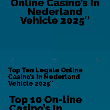
Online Casino’s In
Nederland
Vehicle 2025″
Top Ten Legale Online
Casino’s In Nederland
Vehicle 2025″
Top 10 On-line
Casino’s In