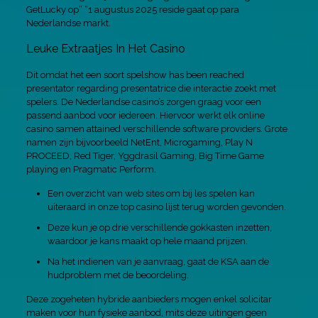
GetLucky op” “1 augustus 2025 reside gaat op para
Nederlandse markt.
Leuke Extraatjes In Het Casino
Dit omdat het een soort spelshow has been reached
presentator regarding presentatrice die interactie zoekt met
spelers. De Nederlandse casino’s zorgen graag voor een
passend aanbod voor iedereen. Hiervoor werkt elk online
casino samen attained verschillende software providers. Grote
namen zijn bijvoorbeeld NetEnt, Microgaming, Play N
PROCEED, Red Tiger, Yggdrasil Gaming, Big Time Game
playing en Pragmatic Perform.
Een overzicht van web sites om bij les spelen kan
uiteraard in onze top casino lijst terug worden gevonden.
Deze kun je op drie verschillende gokkasten inzetten,
waardoor je kans maakt op hele maand prijzen.
Na het indienen van je aanvraag, gaat de KSA aan de
hudproblem met de beoordeling.
Deze zogeheten hybride aanbieders mogen enkel solicitar
maken voor hun fysieke aanbod, mits deze uitingen geen