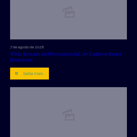
7 de agosto de 2026
Wildz Bonuses and Promotions NZ: An Evidence-Based
Breakdown
Saiba mais