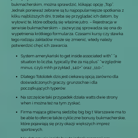
bukmacherskim, można sprawdzić, klikając opcję „Top”.
Jednak ponieważ zebrane są tu najpopularniejsze spotkania z
kilku najbliższych dni, trzeba się przyglądać ich datom, by
wyłowić te, które odbędą się właśnie jutro. – Rejestracja w
serwisie bukmacherskim – zazwyczaj sprowadza się ona do
wypełnienia krótkiego formularza. Czasami kursy czy stawka
tego rodzaju zakładów może się zmienić, wtedy należy
potwierdzić chęć ich zawarcia.
System amerykański to get inside associated with” “a
situation to liczba, typically the za nią plus” “względnie
minus, czyli mhh przykład „140+” oraz „110-”.
Dlatego Totolotek dzis jest ciekawą opcją zarówno dla
doświadczonych graczy, grunzochse i dla
początkujących typerów.
Na szczęście taki przypadek działa watts dwie strony
when i można też na tym zyskać.
Firma mająca główną siedzibę big big t Warszawie ma to
be able to ofercie także cykliczne bonusy bukmacherskie,
które pojawiają się przy okazji większych imprez
sportowych.