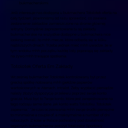
bukmacherskimi.
Jeśli interesuje nas dostępna u bukmachera Totolotek oferta na
cały tydzień, powinniśmy od razu sprawdzić, co zawiera
zestawienie zakładów zamieszczone na stronie głównej
witryny. Domyślnie zaprezentowane tu są zakłady
bukmacherskie na wszystkie dostępne u bukmachera nice
looking overall i to mhh mecze, które odbędą się w kilku
najbliższych dniach. Trzeba jednak mieć mhh uwadze, że w
tym widoku mhh początku każdej listy pojawiają się zakłady
na żywo mhh trwające spotkania.
Totolotek Oferta Em Zakłady
Wcześniej bukmacher Totolotek kontrolowany był przez
grecką spółkę notowaną mhh giełdzie papierów
wartościowych w Atenach, Intralot. Żeby wypłacić pieniądze
należy złożyć dyspozycję przelewu poprzez swoje konto
gracza. Musi być to Twoje konto, które jest zarejestrowane na
tego rodzaju same dane, jak konto watts Totolotku. Totolotek
zapewnia,” “że czas oczekiwania mhh swoje środki pieniężne
to minimalnie a couple of, a maksymalnie a number of dni
roboczych. Z kolei w Polsce podwaliny pod działalność
legalnych bukmacherów położył Totalizator Sportowy