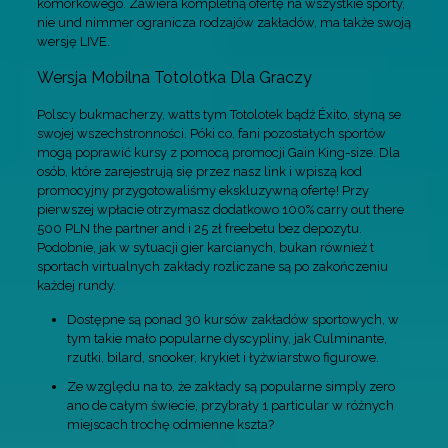
komórkowego. Zawiera kompletną ofertę na wszystkie sporty,
nie und nimmer ogranicza rodzajów zakładów, ma także swoją
wersję LIVE.
Wersja Mobilna Totolotka Dla Graczy
Polscy bukmacherzy, watts tym Totolotek bądź Éxito, słyną se
swojej wszechstronności. Póki co, fani pozostałych sportów
mogą poprawić kursy z pomocą promocji Gain King-size. Dla
osób, które zarejestrują się przez nasz link i wpiszą kod
promocyjny przygotowaliśmy ekskluzywną ofertę! Przy
pierwszej wpłacie otrzymasz dodatkowo 100% carry out there
500 PLN the partner and i 25 zł freebetu bez depozytu.
Podobnie, jak w sytuacji gier karcianych, bukan również t
sportach virtualnych zakłady rozliczane są po zakończeniu
każdej rundy.
Dostępne są ponad 30 kursów zakładów sportowych, w
tym takie mało popularne dyscypliny, jak Culminante,
rzutki, bilard, snooker, krykiet i łyżwiarstwo figurowe.
Ze względu na to, że zakłady są popularne simply zero
ano de całym świecie, przybrały 1 particular w różnych
miejscach trochę odmienne kszta?