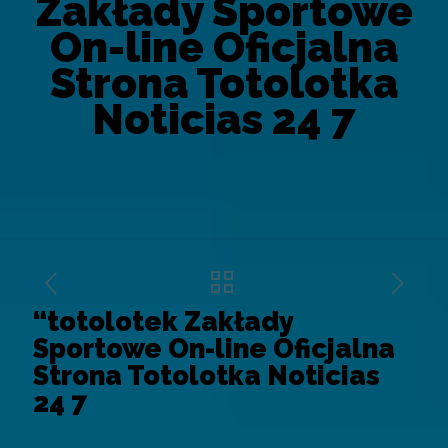
Zakłady Sportowe
On-line Oficjalna
Strona Totolotka
Noticias 24 7
“totolotek Zakłady
Sportowe On-line Oficjalna
Strona Totolotka Noticias
24 7