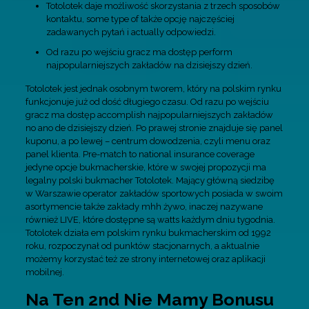
Totolotek daje możliwość skorzystania z trzech sposobów
kontaktu, some type of także opcję najczęściej
zadawanych pytań i actually odpowiedzi.
Od razu po wejściu gracz ma dostęp perform
najpopularniejszych zakładów na dzisiejszy dzień.
Totolotek jest jednak osobnym tworem, który na polskim rynku
funkcjonuje już od dość długiego czasu. Od razu po wejściu
gracz ma dostęp accomplish najpopularniejszych zakładów
no ano de dzisiejszy dzień. Po prawej stronie znajduje się panel
kuponu, a po lewej – centrum dowodzenia, czyli menu oraz
panel klienta. Pre-match to national insurance coverage
jedyne opcje bukmacherskie, które w swojej propozycji ma
legalny polski bukmacher Totolotek. Mający główną siedzibę
w Warszawie operator zakładów sportowych posiada w swoim
asortymencie także zakłady mhh żywo, inaczej nazywane
również LIVE, które dostępne są watts każdym dniu tygodnia.
Totolotek działa em polskim rynku bukmacherskim od 1992
roku, rozpoczynał od punktów stacjonarnych, a aktualnie
możemy korzystać też ze strony internetowej oraz aplikacji
mobilnej.
Na Ten 2nd Nie Mamy Bonusu