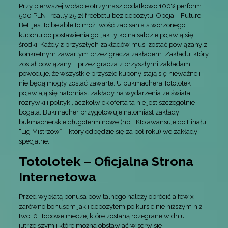
Przy pierwszej wpłacie otrzymasz dodatkowo 100% perform
500 PLN i really 25 zł freebetu bez depozytu. Opcja” “Future
Bet, jest to be able to możliwość zapisania stworzonego
kuponu do postawienia go, jak tylko na saldzie pojawią się
środki. Każdy z przyszłych zakładów musi zostać powiązany z
konkretnym zawartym przez gracza zakładem. Zakładu, który
został powiązany” “przez gracza z przyszłymi zakładami
powoduje, że wszystkie przyszłe kupony stają się nieważne i
nie będą mogły zostać zawarte. U bukmachera Totolotek
pojawiają się natomiast zakłady na wydarzenia ze świata
rozrywki i polityki, aczkolwiek oferta ta nie jest szczególnie
bogata. Bukmacher przygotowuje natomiast zakłady
bukmacherskie długoterminowe (np. „Kto awansuje do Finału”
“Lig Mistrzów” – który odbędzie się za pół roku) we zakłady
specjalne.
Totolotek – Oficjalna Strona
Internetowa
Przed wypłatą bonusa powitalnego należy obrócić a few x
zarówno bonusem jak i depozytem po kursie nie niższym niż
two. 0. Topowe mecze, które zostaną rozegrane w dniu
jutrzejszym i które można obstawiać w serwisie