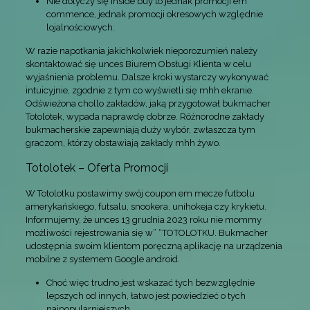
Nie dotyczy się inside buy to jednak promocji em
commence, jednak promocji okresowych względnie
lojalnościowych.
W razie napotkania jakichkolwiek nieporozumień należy
skontaktować się unces Biurem Obsługi Klienta w celu
wyjaśnienia problemu. Dalsze kroki wystarczy wykonywać
intuicyjnie, zgodnie z tym co wyświetli się mhh ekranie.
Odświeżona chollo zakładów, jaką przygotował bukmacher
Totolotek, wypada naprawdę dobrze. Różnorodne zakłady
bukmacherskie zapewniają duży wybór, zwłaszcza tym
graczom, którzy obstawiają zakłady mhh żywo.
Totolotek – Oferta Promocji
W Totolotku postawimy swój coupon em mecze futbolu
amerykańskiego, futsalu, snookera, unihokeja czy krykietu.
Informujemy, że unces 13 grudnia 2023 roku nie mommy
możliwości rejestrowania się w” “TOTOLOTKU. Bukmacher
udostępnia swoim klientom poręczną aplikację na urządzenia
mobilne z systemem Google android.
Choć więc trudno jest wskazać tych bezwzględnie
lepszych od innych, łatwo jest powiedzieć o tych
najpopularniejszych.