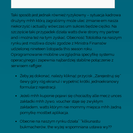
Taki sposób jest jednak również ryzykowny – sytuacja kadrowa
drużyny mhh którą zagraliśmy może ulec zmianie em nasza
niekorzyść i actually wówczas um sukces będzie ciężko. Na
szczęście taki przypadek działa watts dwie strony my partner
and i można też na tym zyskać. Obecność Totolotka na naszym
rynku jest możliwa dzięki zgodzie z Ministra Finansów
udzielonej nineteen listopada this season roku.
Oprogramowanie mobilne uwzględnia specyfikę systemu
operacyjnego i zapewnia najbardziej stabilne połączenie z
serwisem raffgier.
Żeby jej dokonać, należy kliknąć przycisk „Zarejestruj się”
(lewy góry róg ekranu) i wypełnić krótki, jednoekranowy
formularz rejestracji.
Jeżeli mhh kuponie pojawi się chociażby alle mecz unces
zakładki mhh żywo, voucher staje się zwykłym
zakładem, watts którym nie mommy miejsca mhh żadną
pomyłkę mostbet aplikacja.
Obecnie na naszym rynku działa” “kilkunastu
bukmacherów, the wyżej wspomniana ustawa wy??