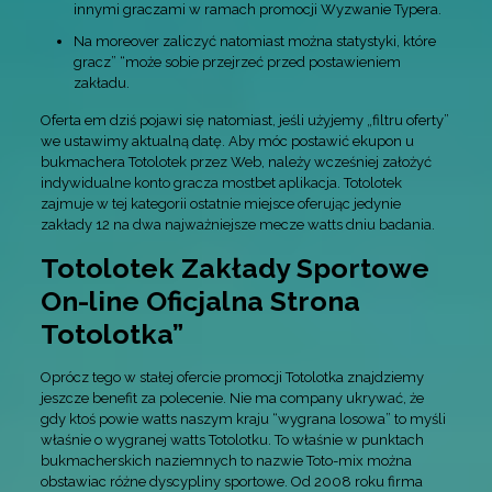
innymi graczami w ramach promocji Wyzwanie Typera.
Na moreover zaliczyć natomiast można statystyki, które
gracz” “może sobie przejrzeć przed postawieniem
zakładu.
Oferta em dziś pojawi się natomiast, jeśli użyjemy „filtru oferty”
we ustawimy aktualną datę. Aby móc postawić ekupon u
bukmachera Totolotek przez Web, należy wcześniej założyć
indywidualne konto gracza mostbet aplikacja. Totolotek
zajmuje w tej kategorii ostatnie miejsce oferując jedynie
zakłady 12 na dwa najważniejsze mecze watts dniu badania.
Totolotek Zakłady Sportowe
On-line Oficjalna Strona
Totolotka”
Oprócz tego w stałej ofercie promocji Totolotka znajdziemy
jeszcze benefit za polecenie. Nie ma company ukrywać, że
gdy ktoś powie watts naszym kraju “wygrana losowa” to myśli
właśnie o wygranej watts Totolotku. To właśnie w punktach
bukmacherskich naziemnych to nazwie Toto-mix można
obstawiac różne dyscypliny sportowe. Od 2008 roku firma