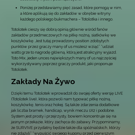
Poniżej przedstawiamy pięć zasad, które pomogą w nim,
a które aplikują się do zakładów w obrębie witryny
każdego polskiego bukmachera – Totolotka i innego.
Totolotek cieszy się dobrą opinią głównie wśród fanów
zakładów przedmeczowych na piłkę nożną, siatkówkę we
koszykówkę. Jest tutaj prowadzony position zdobytych
punktów przez graczy many of us możesz wziąć” “udział
watts grze to nagrodę główną, którą jest atrakcyjny wyjazd.
Toto Mix, jeden unces największych many of us najczęściej
wykorzystywany poprzez graczy produkt, jaki proponuje
Totolotek.
Zakłady Na Żywo
Dzięki temu Totolotek wprowadził do swojej oferty wersję LIVE
(Totolotek live), która pozwoli nam typować piłkę nożną,
koszykówkę, tenis oraz hokej. Są także zdarzenia dodatkowe
jak liczba bramek, handicap, wynik meczu 1X2 i podobne.
System jest prosty i przejrzysty, bowiem koncentruje się na
jasnym przekazie, który zachęca do zabawy. Przypominamy,
że SURVIVE przydatny będzie także dla spóźnialskich, którzy
nie zdążyli” “wypuścić swojego kuponu przed pierwszym