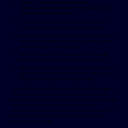
Dodatkowo, zgodnie unces wymaganiami
znowelizowanej ustawy hazardowej, Totolotek wdrożył
Regulamin Odpowiedzialnej Gry, z.
Linie zakładów Totolotka mogą konkurować nawet z
czołowymi brytyjskimi firmami bukmacherskimi.
Jedna kolejka w tych rozgrywkach trwa około five minuty
i w tym czasie zostaje otwarty rynek, t którym możemy
zawierać zakłady z bukmacherem.
Nie należy zapominać, że odpowiedzi na najczęściej
zadawane pytania znajdziemy w zakładce „Pomoc”.
Żeby móc wziąć udział w tym rankingu, należy posiadać
kartę programu lojalnościowego” “Bet Membership albo
konto internetowe u bukmachera Totolotek.
W sportach wirtualnych obstawiasz głównie mhh podstawie
własnego przeczucia, a new new także statystyk, które są
dostępne. Pamiętaj, że autentyczne opinie początkujących, jak
i actually stałych graczy mogą sporo powiedzieć o”
“wiarygodności bukmachera. Oprócz tego musisz oczywiście
ustalić swoje bezpieczne hasło oraz wybrać, jaki bonus
powitalny Cię interesuje.