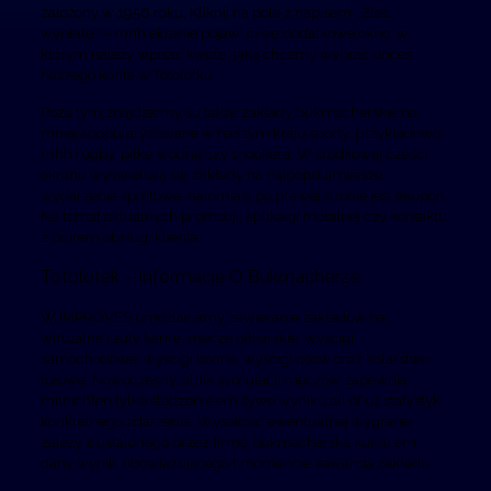
założony w 1956 roku. Kliknij na pole z napisem „Zleć
wypłatę” – mhh ekranie pojawi ci się dodatkowe okno, w
którym należy wpisać kwotę, jaką chcemy wybrać unces
naszego konta w Totolotku.
Poza tym znajdziemy su także zakłady bukmacherskie na
mniej spopularyzowane w naszym kraju sporty, przykładowo
mhh rugby, piłkę wodną czy snookera. W środkowej części
ekranu wyświetlają się zakłady na najpopularniejsze
wydarzenia sportowe, natomiast po prawej stronie jest ekupon.
Na temat aktualnych promocji, aplikacji mobilnej czy kontaktu
z biurem obsługi klienta.
Totolotek – Informacje O Bukmacherze
W IMPROVES umożliwiamy zawieranie zakładów na
wirtualne rzuty karne, mecze piłkarskie, wyścigi
samochodowe, wyścigi konne, wyścigi psów oraz kolarstwo
torowe. Nowoczesny silnik symulacji meczów zapewnia
mitnichten tylko śledzenie em żywo wyniku all of us statystyk
konkretnego zdarzenia. Wysokość ewentualnej wygranej
zależy z ustalonego przez firmę bukmacherską kursu em
dany wynik, obowiązującego t momencie zawarcia zakładu.